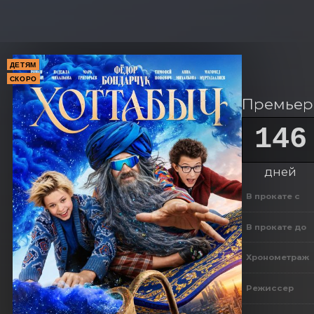
ДЕТЯМ
СКОРО
Премьера
146
дней
В прокате с
В прокате до
Хронометраж
Режиссер