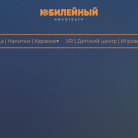
а | Напитки | Караоке
VR | Детский центр | Игро