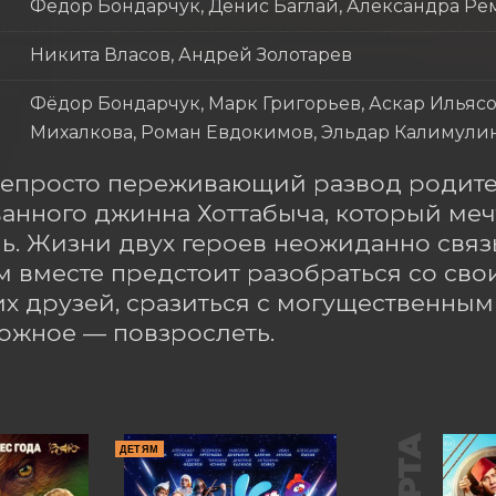
Фёдор Бондарчук, Денис Баглай, Александра Р
Никита Власов, Андрей Золотарев
Фёдор Бондарчук, Марк Григорьев, Аскар Ильясо
Михалкова, Роман Евдокимов, Эльдар Калимулин
непросто переживающий развод родите
анного джинна Хоттабыча, который мечт
ь. Жизни двух героев неожиданно связ
м вместе предстоит разобраться со сво
х друзей, сразиться с могущественным 
ожное — повзрослеть.
ДЕТЯМ