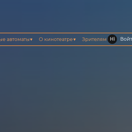
Вой
вые автоматы
О кинотеатре
Зрителям