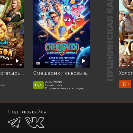
ПУШКИНСКАЯ КАРТА
Последний богатырь. Колобок
Смешарики сквозь вселенные
Холоп
2025, Россия
16
6
+
+
ези,
Фантастика,
Приключенческая комедия
Подписывайся