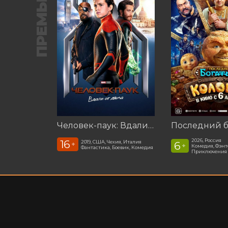
ПРЕМЬЕРА
Человек-паук: Вдали от дома (2019)
2026, Россия
16
2019, США, Чехия, Италия
6
+
+
Комедия, Фэнт
Фантастика, Боевик, Комедия
Приключения