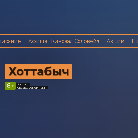
писание
Афиша | Кинозал Соловей
Акции
Ед
Хоттабыч
6
Россия
+
Сказка, Семейный