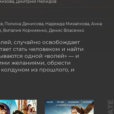
емизова, Дмитрий Нелидов
в, Полина Денисова, Надежда Михалкова, Анна
, Виталия Корниенко, Денис Власенко
лей, случайно освобождает 
ает стать человеком и найти 
ываются одной «волей» — и 
ими желаниями, обрести 
колдуном из прошлого, и 