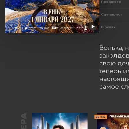
Продюсер
Сценарист
В ролях
Волька, 
заколдов
свою доч
теперь и
настоящи
самое сл
ДЕТЯМ