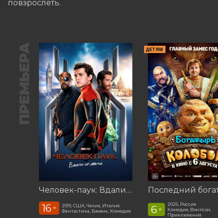
повзрослеть.
ПРЕМЬЕРА
ДЕТЯМ
Человек-паук: Вдали от дома (2019)
2026, Россия
16
2019, США, Чехия, Италия
6
+
+
Комедия, Фэнтези,
Фантастика, Боевик, Комедия
Приключения