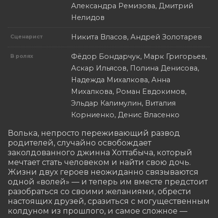
Александра Ремизова, Дмитрий
Нелидов
Никита Власов, Андрей Золотарев
Сценарист
Фёдор Бондарчук, Марк Григорьев,
В ролях
Аскар Ильясов, Полина Денисова,
Надежда Михалкова, Анна
Михалкова, Роман Евдокимов,
Эльдар Калимулин, Виталия
Корниенко, Денис Власенко
Волька, непросто переживающий развод 
родителей, случайно освобождает 
заколдованного джинна Хоттабыча, который 
мечтает стать человеком и найти свою дочь. 
Жизни двух героев неожиданно связываются 
одной «волей» — и теперь им вместе предстоит 
разобраться со своими желаниями, обрести 
настоящих друзей, сразиться с могущественным 
колдуном из прошлого, и самое сложное — 