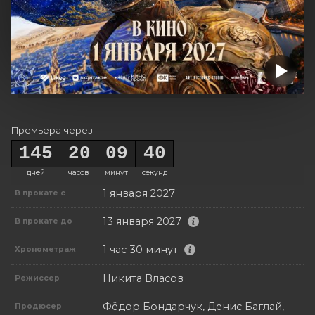
Премьера через:
145
20
09
40
дней
часов
минут
секунд
1 января 2027
В прокате с
13 января 2027
В прокате до
1 час 30 минут
Хронометраж
Никита Власов
Режиссер
Фёдор Бондарчук, Денис Баглай,
Продюсер