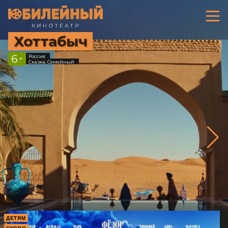
Хоттабыч
6
Россия
+
Сказка, Семейный
ДЕТЯМ