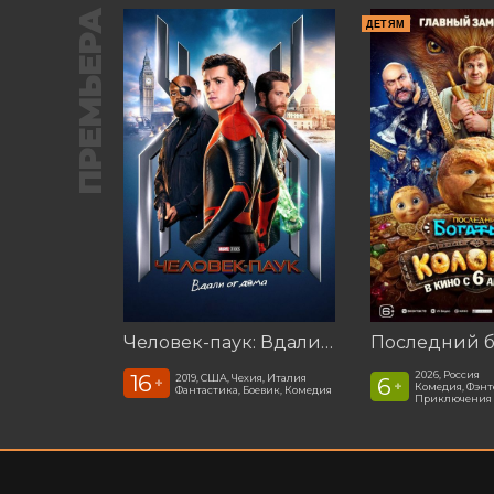
ПРЕМЬЕРА
ДЕТЯМ
Человек-паук: Вдали от дома (2019)
2026, Россия
16
2019, США, Чехия, Италия
6
+
+
Комедия, Фэнт
Фантастика, Боевик, Комедия
Приключения