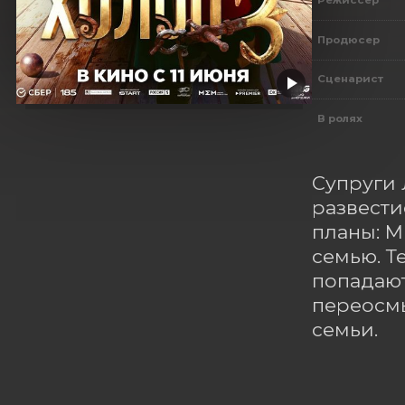
Режиссер
Продюсер
Сценарист
В ролях
Супруги 
развести
планы: М
семью. Т
попадают
переосмы
семьи.