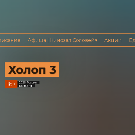
писание
Афиша | Кинозал Соловей
Акции
Ед
Холоп 3
16
2026, Россия
+
Комедия