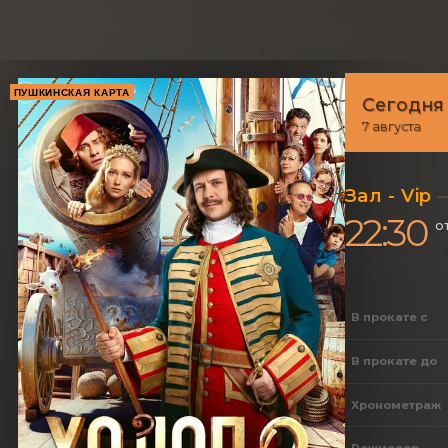
ПУШКИНСКАЯ КАРТА
Сегодня
7 августа
Зал - Vip
22:30
о
В прокате с
В прокате до
Хронометраж