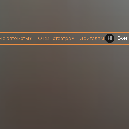
Вой
вые автоматы
О кинотеатре
Зрителям