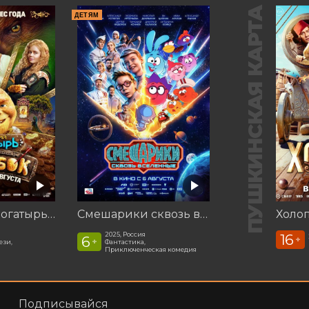
ПУШКИНСКАЯ КАРТА
ДЕТЯМ
Последний богатырь. Колобок
Смешарики сквозь вселенные
Холоп
2025, Россия
16
6
+
+
ези,
Фантастика,
Приключенческая комедия
Подписывайся