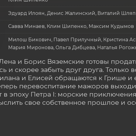
Эдуард Илоян, Денис Жалинский, Виталий Шля
Савва Минаев, Клим Шипенко, Максим Кудымов
Милош Бикович, Павел Прилучный, Кристина Асм
Мария Миронова, Ольга Дибцева, Наталья Рогож
Лена и Борис Вяземские готовы продат
сь и скорее забыть друг друга. Только в
илана и Елисей обращаются к Грише и е
еперь перевоспитание мажоров выходит
 в эпоху Петра I: морские приключения 
слить свое собственное прошлое и осо