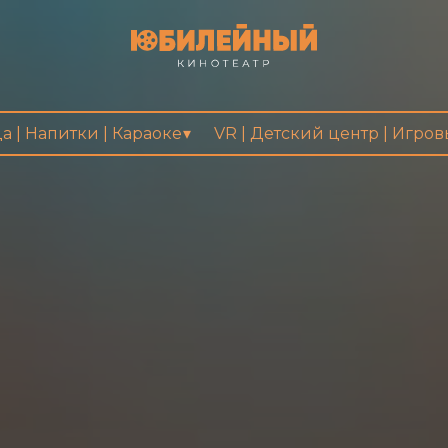
а | Напитки | Караоке
VR | Детский центр | Игро