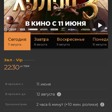
Сегодня
Завтра
Воскресенье
Понедел
7 августа
8 августа
9 августа
10 августа
Зал - Vip
22:30
от 700 ₽
11 июня
В прокате с
12 августа
В прокате до
2 часа 6 минут (+10 мин. ролики)
Хронометраж