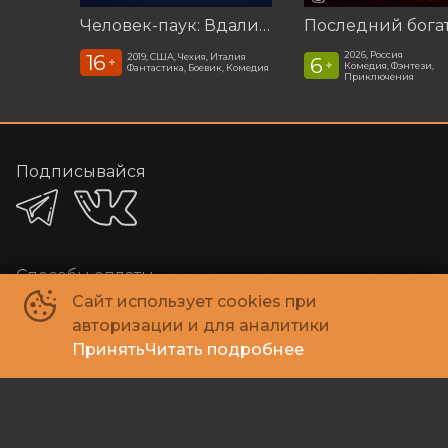
Человек-паук: Вдали от дома (2019)
2026, Россия
16
2019, США, Чехия, Италия
6
+
+
Комедия, Фэнтези,
Фантастика, Боевик, Комедия
Приключения
Подписывайся
Способы оплаты
Сайт использует cookies при
авторизации и для аналитики
Принять
Читать подробнее
Контакты
Администратор
+7 384-29-03000
E-mail
megakino42@mail.ru