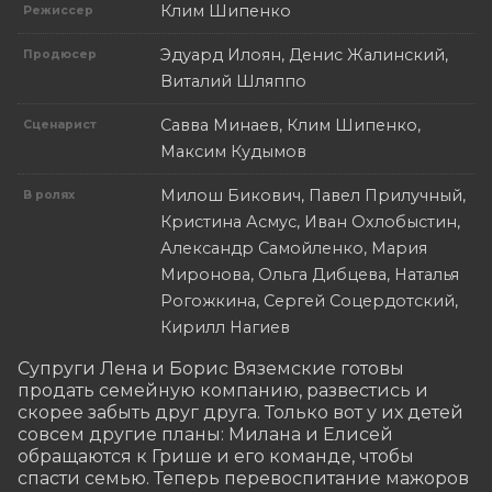
Клим Шипенко
Режиссер
Эдуард Илоян, Денис Жалинский,
Продюсер
Виталий Шляппо
Савва Минаев, Клим Шипенко,
Сценарист
Максим Кудымов
Милош Бикович, Павел Прилучный,
В ролях
Кристина Асмус, Иван Охлобыстин,
Александр Самойленко, Мария
Миронова, Ольга Дибцева, Наталья
Рогожкина, Сергей Соцердотский,
Кирилл Нагиев
Супруги Лена и Борис Вяземские готовы 
продать семейную компанию, развестись и 
скорее забыть друг друга. Только вот у их детей 
совсем другие планы: Милана и Елисей 
обращаются к Грише и его команде, чтобы 
спасти семью. Теперь перевоспитание мажоров 