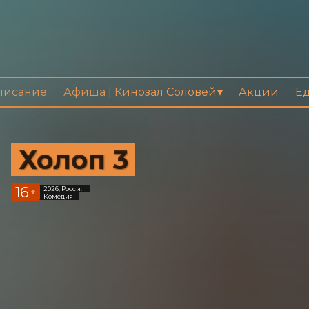
писание
Афиша | Кинозал Соловей
Акции
Ед
Холоп 3
16
2026, Россия
+
Комедия