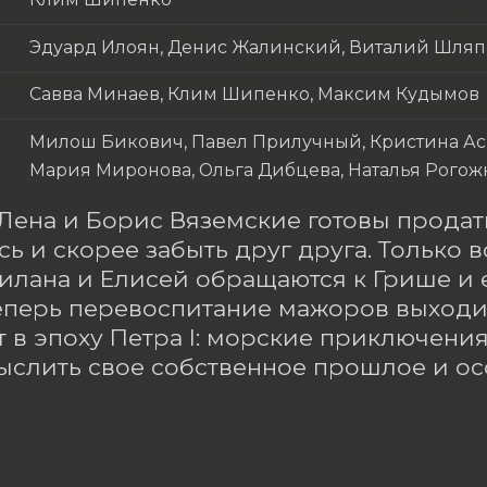
Эдуард Илоян, Денис Жалинский, Виталий Шля
Савва Минаев, Клим Шипенко, Максим Кудымов
Милош Бикович, Павел Прилучный, Кристина Асм
Мария Миронова, Ольга Дибцева, Наталья Рогож
Лена и Борис Вяземские готовы продат
сь и скорее забыть друг друга. Только в
илана и Елисей обращаются к Грише и е
еперь перевоспитание мажоров выходит
 в эпоху Петра I: морские приключения 
слить свое собственное прошлое и осо