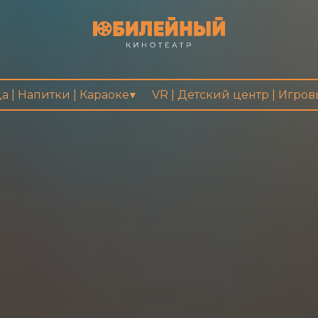
а | Напитки | Караоке
VR | Детский центр | Игро