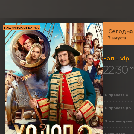
ПУШКИНСКАЯ КАРТА
Сегодня
7 августа
Зал - Vip
22:30
о
В прокате с
В прокате до
Хронометраж