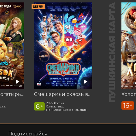
ПУШКИНСКАЯ КАРТА
ДЕТЯМ
Последний богатырь. Колобок
Смешарики сквозь вселенные
Холоп
2025, Россия
16
6
+
+
ези,
Фантастика,
Приключенческая комедия
Подписывайся