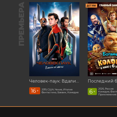
ПРЕМЬЕРА
ДЕТЯМ
Человек-паук: Вдали от дома (2019)
2026, Россия
16
2019, США, Чехия, Италия
6
+
+
Комедия, Фэнт
Фантастика, Боевик, Комедия
Приключения