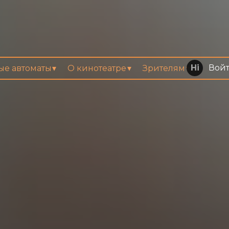
Вой
вые автоматы
О кинотеатре
Зрителям