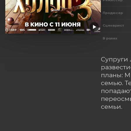
Режиссер
Продюсер
Сценарист
В ролях
Супруги 
развести
планы: М
семью. Т
попадают
переосмы
семьи.