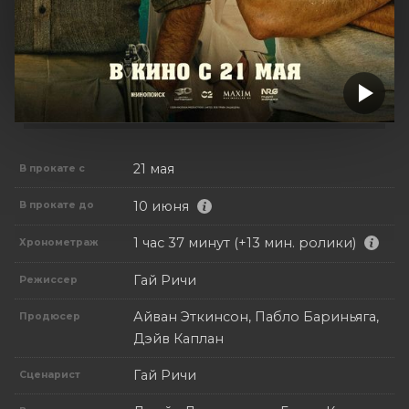
21 мая
В прокате с
10 июня
В прокате до
1 час 37 минут (+13 мин. ролики)
Хронометраж
Гай Ричи
Режиссер
Айван Эткинсон, Пабло Бариньяга,
Продюсер
Дэйв Каплан
Гай Ричи
Сценарист