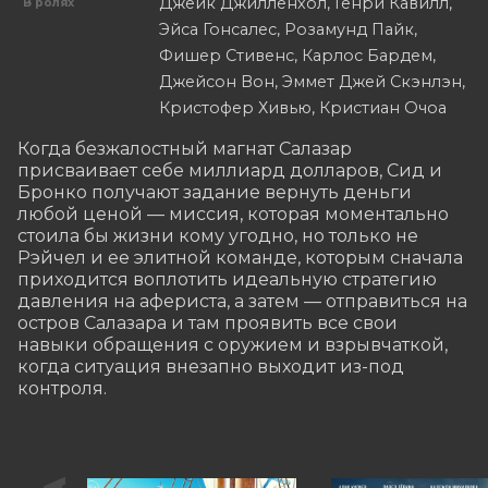
Джейк Джилленхол, Генри Кавилл,
В ролях
Эйса Гонсалес, Розамунд Пайк,
Фишер Стивенс, Карлос Бардем,
Джейсон Вон, Эммет Джей Скэнлэн,
Кристофер Хивью, Кристиан Очоа
Когда безжалостный магнат Салазар 
присваивает себе миллиард долларов, Сид и 
Бронко получают задание вернуть деньги 
любой ценой — миссия, которая моментально 
стоила бы жизни кому угодно, но только не 
Рэйчел и ее элитной команде, которым сначала 
приходится воплотить идеальную стратегию 
давления на афериста, а затем — отправиться на 
остров Салазара и там проявить все свои 
навыки обращения с оружием и взрывчаткой, 
когда ситуация внезапно выходит из-под 
контроля.