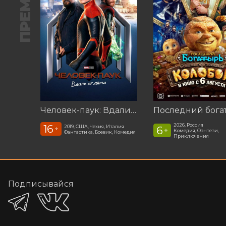
ПРЕМЬЕРА
Человек-паук: Вдали от дома (2019)
2026, Россия
16
2019, США, Чехия, Италия
6
+
+
Комедия, Фэнтези,
Фантастика, Боевик, Комедия
Приключения
Подписывайся