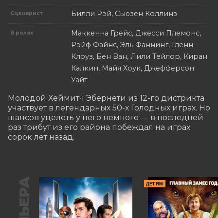
Билли Рэй, Сьюзен Коллинз
Сценарист
Маккенна Грейс, Джесси Племонс,
В ролях
Рэйф Файнс, Эль Фаннинг, Гленн
Клоуз, Бен Ван, Лили Тейлор, Киран
Калкин, Майя Хоук, Джефферсон
Уайт
Молодой Хеймитч Эбернети из 12-го дистрикта 
участвует в легендарных 50-х Голодных играх. Но 
шансов уцелеть у него немного — в последней 
раз трибут из его района побеждал на играх 
сорок лет назад.
ДЕТЯМ