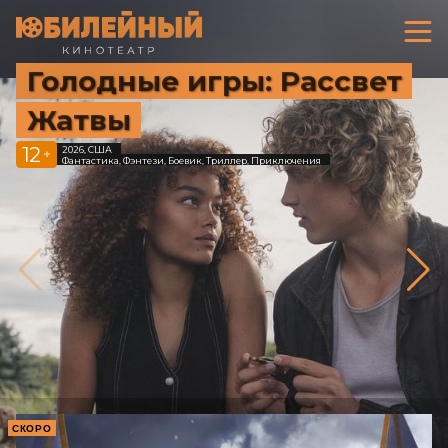
Голодные игры: Рассвет
Жатвы
12
2026, США
+
Фантастика, Фэнтези, Боевик, Триллер, Приключения
СКОРО