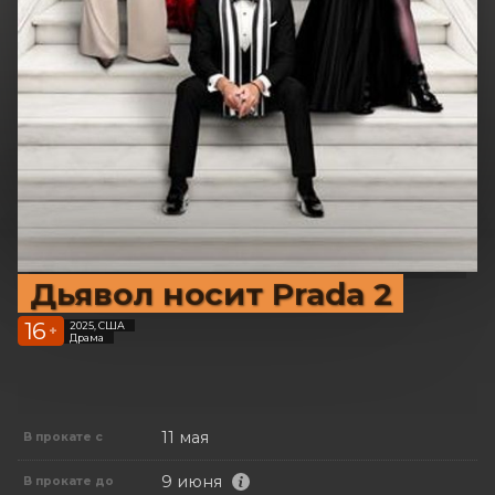
Дьявол носит Prada 2
16
2025, США
+
Драма
11 мая
В прокате с
9 июня
В прокате до