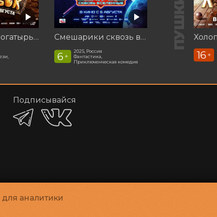
Последний богатырь. Колобок
Смешарики сквозь вселенные
Холоп
2025, Россия
16
6
+
+
ези,
Фантастика,
Приключенческая комедия
Подписывайся
и для аналитики