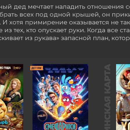
ый дед мечтает наладить отношения со
брать всех под одной крышей, он прик
 И хотя примирение оказывается не так
из тех, кто опускает руки. Когда все ст
скивает из рукава» запасной план, кото
ПУШКИНСКАЯ КАРТА
ДЕТЯМ