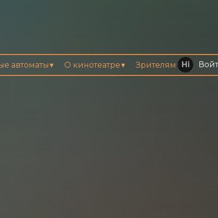
Вой
вые автоматы
О кинотеатре
Зрителям