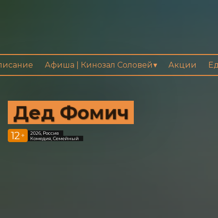
писание
Афиша | Кинозал Соловей
Акции
Ед
Дед Фомич
12
2026, Россия
+
Комедия, Семейный