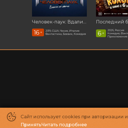
Человек-паук: Вдали от дома (2019)
2026, Россия
16
2019, США, Чехия, Италия
6
+
+
Комедия, Фэнт
Фантастика, Боевик, Комедия
Приключения
Сайт использует cookies при авторизации 
Принять
Читать подробнее