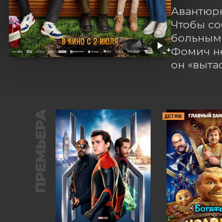
Авантюрн
Чтобы со
больным.
Фомич не 
он «выта
ПРЕМЬЕРА
ДЕТЯМ