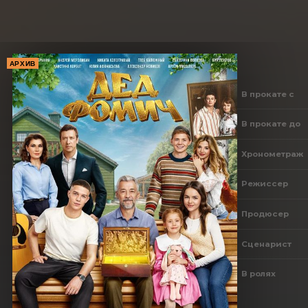
АРХИВ
В прокате с
В прокате до
Хронометраж
Режиссер
Продюсер
Сценарист
В ролях