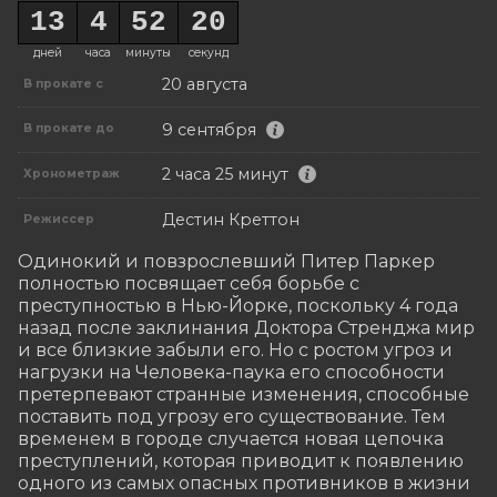
13
4
52
18
дней
часа
минуты
секунд
20 августа
В прокате с
9 сентября
В прокате до
2 часа 25 минут
Хронометраж
Дестин Креттон
Режиссер
Одинокий и повзрослевший Питер Паркер 
полностью посвящает себя борьбе с 
преступностью в Нью-Йорке, поскольку 4 года 
назад после заклинания Доктора Стренджа мир 
и все близкие забыли его. Но с ростом угроз и 
нагрузки на Человека-паука его способности 
претерпевают странные изменения, способные 
поставить под угрозу его существование. Тем 
временем в городе случается новая цепочка 
преступлений, которая приводит к появлению 
одного из самых опасных противников в жизни 