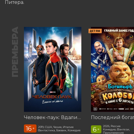
Питера.
ПРЕМЬЕРА
ДЕТЯМ
Человек-паук: Вдали от дома (2019)
2026, Россия
16
2019, США, Чехия, Италия
6
+
+
Комедия, Фэнтези,
Фантастика, Боевик, Комедия
Приключения