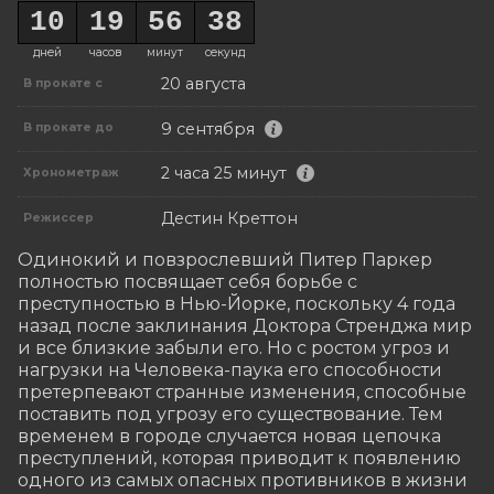
10
19
56
37
дней
часов
минут
секунд
20 августа
В прокате с
9 сентября
В прокате до
2 часа 25 минут
Хронометраж
Дестин Креттон
Режиссер
Одинокий и повзрослевший Питер Паркер 
полностью посвящает себя борьбе с 
преступностью в Нью-Йорке, поскольку 4 года 
назад после заклинания Доктора Стренджа мир 
и все близкие забыли его. Но с ростом угроз и 
нагрузки на Человека-паука его способности 
претерпевают странные изменения, способные 
поставить под угрозу его существование. Тем 
временем в городе случается новая цепочка 
преступлений, которая приводит к появлению 
одного из самых опасных противников в жизни 