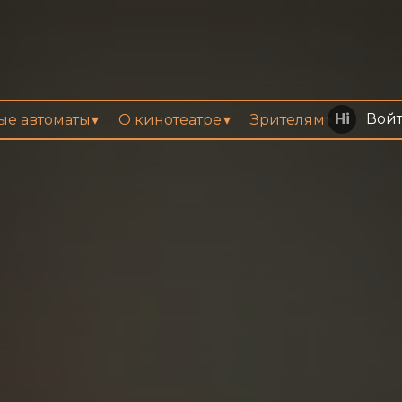
Вой
вые автоматы
О кинотеатре
Зрителям