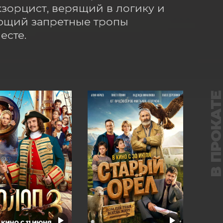
орцист, верящий в логику и 
ющий запретные тропы 
есте.
В ПРОКАТ