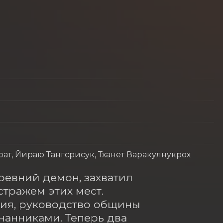
ат, Йираю Тангсрисук, Тханет Варакулнукрох
евний демон, захватил 
тражем этих мест.

ия, руководство общины 
нанниками. Теперь два 