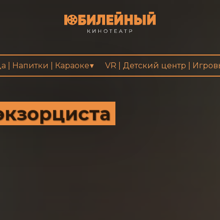
а | Напитки | Караоке
VR | Детский центр | Игро
экзорциста