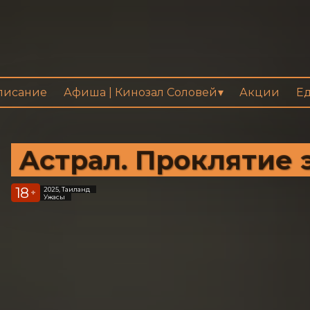
писание
Афиша | Кинозал Соловей
Акции
Ед
Астрал. Проклятие 
18
2025, Таиланд
+
Ужасы