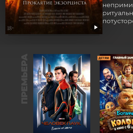
непримир
ритуальн
потустор
ПРЕМЬЕРА
ДЕТЯМ