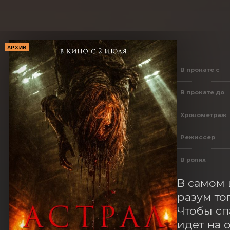
АРХИВ
В прокате с
В прокате до
Хронометраж
Режиссер
В ролях
В самом 
разум то
Чтобы сп
идет на 