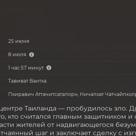
25 июня
8 июля
1 час 57 минут
Тавиват Вантха
Пхиравич Аттачитсатапорн, Ничапхат Чатчайпхолр
центре Таиланда — пробудилось зло. Др
го, кто считался главным защитником и с
асти жителей от надвигающегося безум
отчаянный шаг и заключает сделку с изг