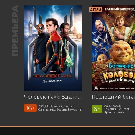
ПРЕМЬЕРА
ДЕТЯМ
Человек-паук: Вдали от дома (2019)
2026, Россия
16
2019, США, Чехия, Италия
6
+
+
Комедия, Фэнтези,
Фантастика, Боевик, Комедия
Приключения