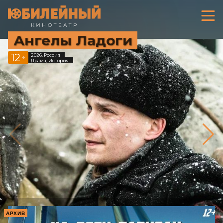
Ангелы Ладоги
12
2026, Россия
+
Драма, История
АРХИВ