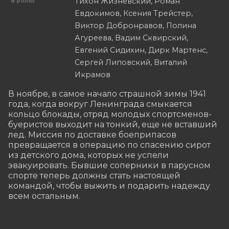
Тихон Жизневский, Роман
В ролях
Евдокимов, Ксения Трейстер,
Виктор Добронравов, Полина
Агуреева, Вадим Сквирский,
Евгений Сидихин, Дирк Мартенс,
Сергей Липовский, Виталий
Икрамов
В ноябре, в самое начало страшной зимы 1941 
года, когда вокруг Ленинграда смыкается 
кольцо блокады, отряд молодых спортсменов-
буеристов выходит на тонкий, еще не вставший 
лед. Миссия по доставке боеприпасов 
превращается в операцию по спасению сирот 
из детского дома, которых не успели 
эвакуировать. Бывшие соперники в парусном 
спорте теперь должны стать настоящей 
командой, чтобы выжить и подарить надежду 
всем остальным.