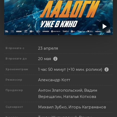
23 апреля
В прокате с
20 мая
В прокате до
1 час 50 минут (+10 мин. ролики)
Хронометраж
Александр Котт
Режиссер
Антон Златопольский, Вадим
Продюсер
Верещагин, Наталья Коткова
Михаил Зубко, Игорь Каграманов
Сценарист