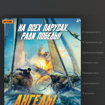
АРХИВ
В прокате с
В прокате до
Хронометраж
Режиссер
Продюсер
Сценарист
В ролях