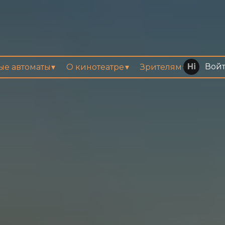
Вой
вые автоматы
О кинотеатре
Зрителям