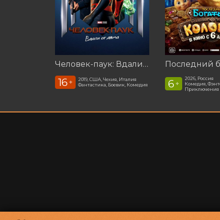
Человек-паук: Вдали от дома (2019)
2026, Россия
16
2019, США, Чехия, Италия
6
+
+
Комедия, Фэнт
Фантастика, Боевик, Комедия
Приключения