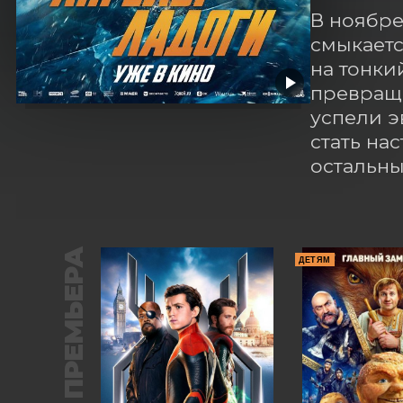
В ноябре
смыкаетс
на тонки
превраща
успели э
стать на
остальны
ПРЕМЬЕРА
ДЕТЯМ