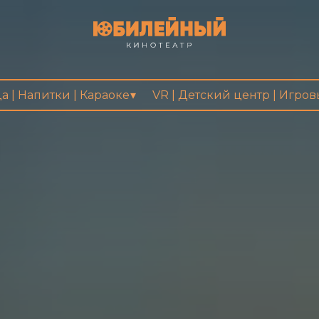
а | Напитки | Караоке
VR | Детский центр | Игро