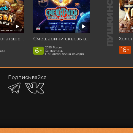
Последний богатырь. Колобок
Смешарики сквозь вселенные
Холоп
2025, Россия
16
6
+
+
ези,
Фантастика,
Приключенческая комедия
Подписывайся