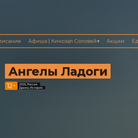
писание
Афиша | Кинозал Соловей
Акции
Ед
Ангелы Ладоги
12
2026, Россия
+
Драма, История