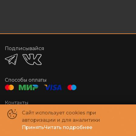
Подписывайся
Способы оплаты
Контакты
Администратор
+7 384-29-03000
Сайт использует cookies при
E-mail
megakino42@mail.ru
авторизации и для аналитики
Принять
Читать подробнее