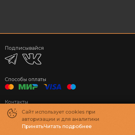
Подписывайся
Способы оплаты
Контакты
Администратор
+7 384-29-03000
Сайт использует cookies при
E-mail
megakino42@mail.ru
авторизации и для аналитики
Принять
Читать подробнее