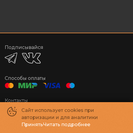
Подписывайся
Способы оплаты
Контакты
Администратор
+7 384-29-03000
Сайт использует cookies при
E-mail
megakino42@mail.ru
авторизации и для аналитики
Принять
Читать подробнее