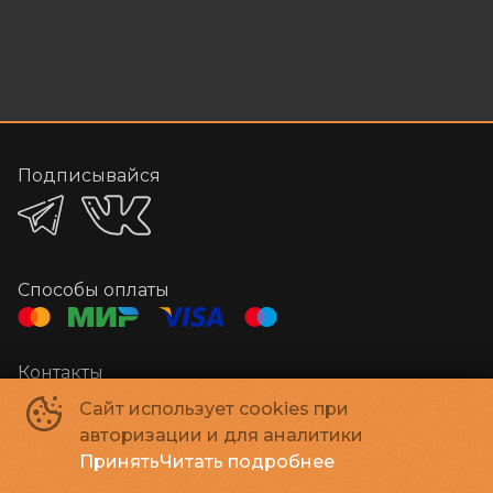
Подписывайся
Способы оплаты
Контакты
Администратор
+7 384-29-03000
Сайт использует cookies при
E-mail
megakino42@mail.ru
авторизации и для аналитики
Принять
Читать подробнее