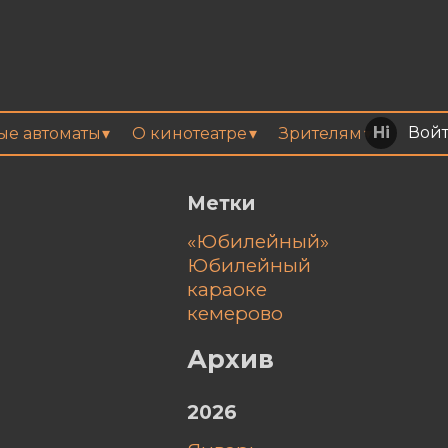
Вой
вые автоматы
О кинотеатре
Зрителям
Метки
«Юбилейный»
Юбилейный
караоке
кемерово
Архив
2026