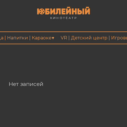
а | Напитки | Караоке
VR | Детский центр | Игро
Нет записей