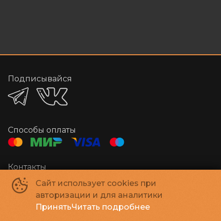
Подписывайся
Способы оплаты
Контакты
Администратор
+7 384-29-03000
Сайт использует cookies при
E-mail
megakino42@mail.ru
авторизации и для аналитики
Принять
Читать подробнее