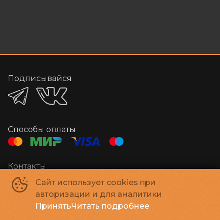
Подписывайся
Способы оплаты
Контакты
Администратор
+7 384-29-03000
Сайт использует cookies при
E-mail
megakino42@mail.ru
авторизации и для аналитики
Принять
Читать подробнее