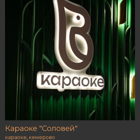
Караоке "Соловей"
караоке
,
кемерово