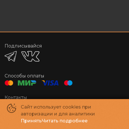
Подписывайся
Способы оплаты
Контакты
Администратор
+7 384-29-03000
Сайт использует cookies при
E-mail
megakino42@mail.ru
авторизации и для аналитики
Принять
Читать подробнее