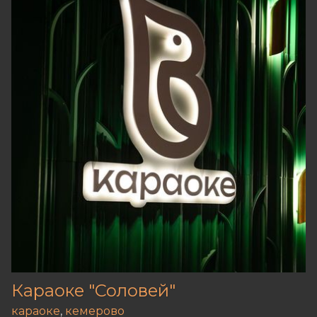
Караоке "Соловей"
караоке
,
кемерово