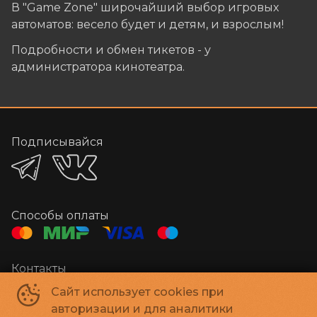
В "Game Zone" широчайший выбор игровых
автоматов: весело будет и детям, и взрослым!
Подробности и обмен тикетов - у
администратора кинотеатра.
Подписывайся
Способы оплаты
Контакты
Администратор
+7 384-29-03000
Сайт использует cookies при
E-mail
megakino42@mail.ru
авторизации и для аналитики