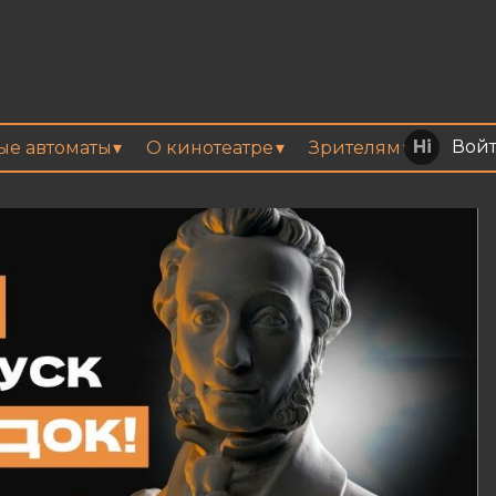
Вой
вые автоматы
О кинотеатре
Зрителям