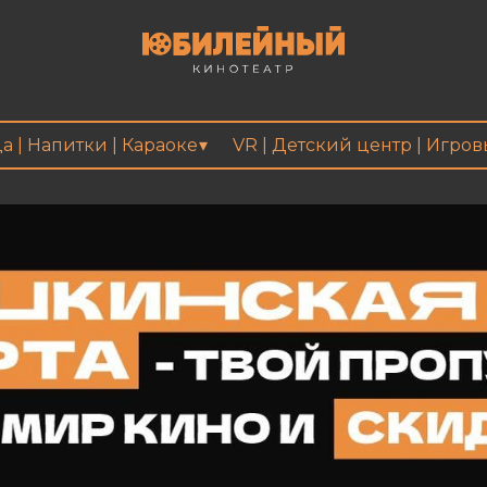
а | Напитки | Караоке
VR | Детский центр | Игро