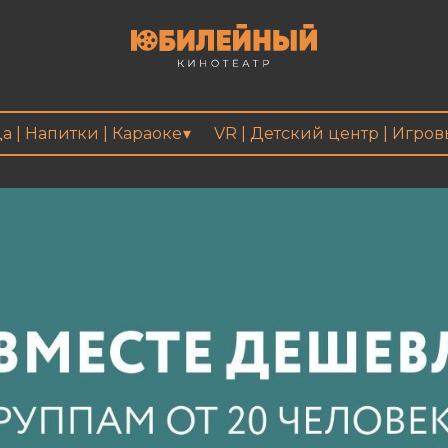
а | Напитки | Караоке
VR | Детский центр | Игро