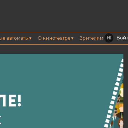
Вой
вые автоматы
О кинотеатре
Зрителям