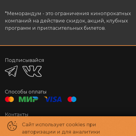
*Меморандум - это ограничения кинопрокатных
компаний на действие скидок, акций, клубных
программ и пригласительных билетов.
Подписывайся
Способы оплаты
Контакты
Администратор
+7 384-29-03000
Сайт использует cookies при
E-mail
megakino42@mail.ru
авторизации и для аналитики