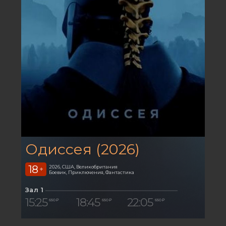
Одиссея (2026)
18
2026, США, Великобритания
+
Боевик, Приключения, Фантастика
Зал 1
15:25
18:45
22:05
650 ₽
650 ₽
650 ₽