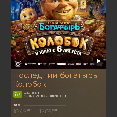
Последний богатырь.
Колобок
6
2026, Россия
+
Комедия, Фэнтези, Приключения
Зал 1
10:45
13:05
450 ₽
550 ₽