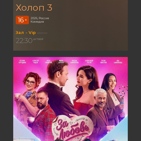
Холоп 3
16
2026, Россия
+
Комедия
Зал - Vip
22:30
от 700 ₽