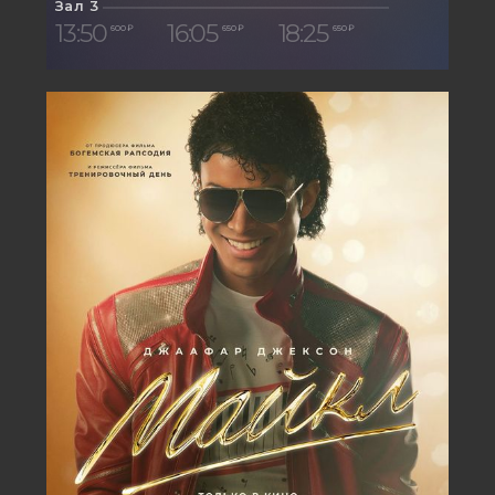
Зал 3
13:50
16:05
18:25
600 ₽
650 ₽
650 ₽