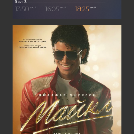
Зал 3
13:50
16:05
18:25
600 ₽
650 ₽
650 ₽