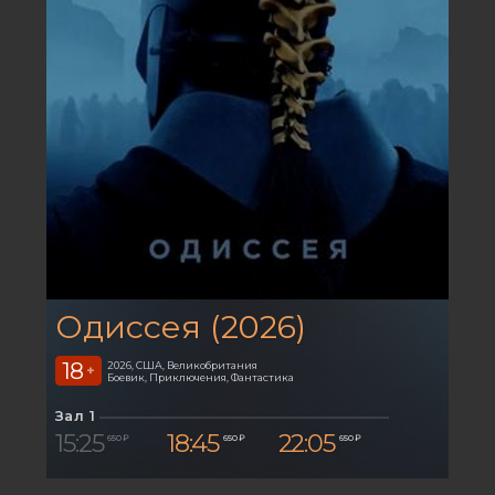
Одиссея (2026)
18
2026, США, Великобритания
+
Боевик, Приключения, Фантастика
Зал 1
15:25
18:45
22:05
650 ₽
650 ₽
650 ₽