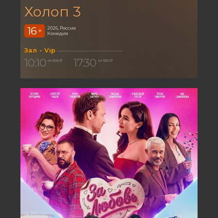
Холоп 3
16
2026, Россия
+
Комедия
Зал - Vip
10:10
17:30
от 600 ₽
от 650 ₽