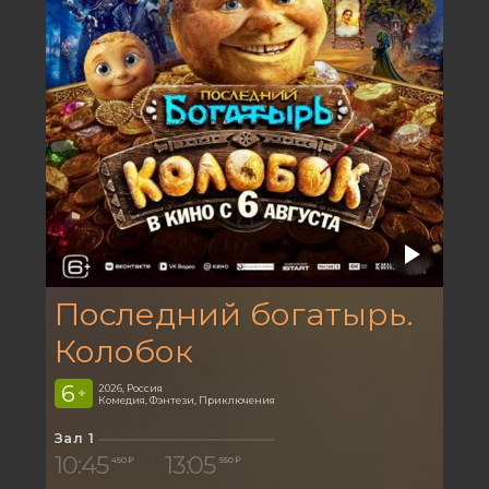
Последний богатырь.
Колобок
6
2026, Россия
+
Комедия, Фэнтези, Приключения
Зал 1
10:45
13:05
450 ₽
550 ₽