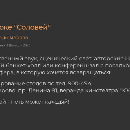
оке "Соловей"
е
,
кемерово
ано
11 Декабря 2025
твенный звук, сценический свет, авторские н
й банкет-холл или конференц-зал с посадкой
фера, в которую хочется возвращаться!
рование столов по тел. 900-494
мерово, пр. Ленина 91, веранда кинотеатра "
ей - петь может каждый!