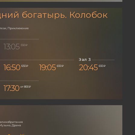
ний богатырь. Колобок
нтези, Приключения
13:05
550 ₽
Зал 3
16:50
19:05
20:45
650 ₽
650 ₽
650 ₽
17:30
от 800 ₽
 Великобритания
Музыка, Драма