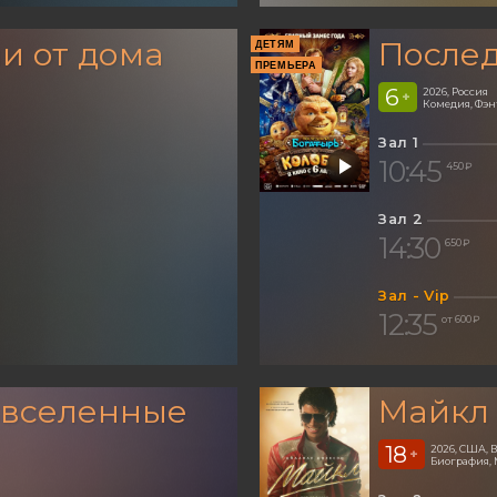
и от дома
Послед
ДЕТЯМ
ПРЕМЬЕРА
6
2026, Россия
+
Комедия, Фэ
Зал 1
10:45
450 ₽
Зал 2
14:30
650 ₽
Зал - Vip
12:35
от 600 ₽
 вселенные
Майкл
18
2026, США,
+
Биография, 