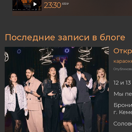
23:30
650 ₽
Последние записи в блоге
Откр
караок
Опубликов
12 и 1
Мы пе
Брони
г. Ке
Солов