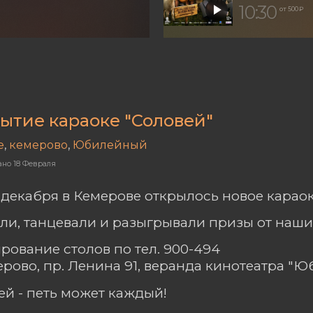
10:30
от 500 ₽
ытие караоке "Соловей"
е
,
кемерово
,
Юбилейный
ано
18 Февраля
3 декабря в Кемерове открылось новое караок
ли, танцевали и разыгрывали призы от наши
рование столов по тел. 900-494
мерово, пр. Ленина 91, веранда кинотеатра "
ей - петь может каждый!