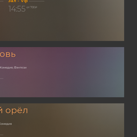
Зал - Vip
14:55
от 700 ₽
овь
 Комедия, Фэнтези
й орёл
Комедия