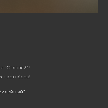
е "Соловей"!
х партнёров!
Юбилейный"