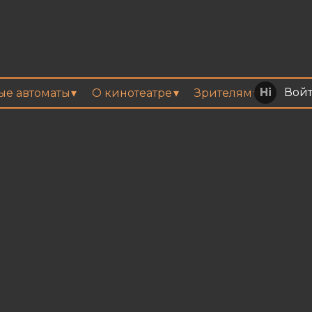
Вой
вые автоматы
О кинотеатре
Зрителям