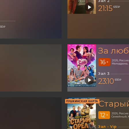
Зал 2
21:15
650 ₽
650 ₽
За люб
16
2026, Россия
+
Мелодрама,
Зал 3
23:10
650 ₽
Стары
ПУШКИНСКАЯ КАРТА
12
2026, Россия
+
Семейный, 
Зал - Vip