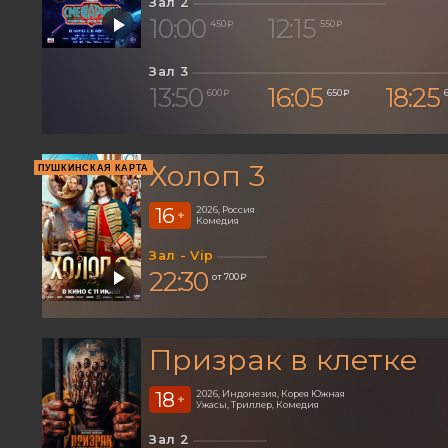
Зал 2
10:00
12:15
450 ₽
550 ₽
Зал 3
13:50
16:05
18:25
600 ₽
650 ₽
Холоп 3
ПУШКИНСКАЯ КАРТА
16
2026, Россия
+
Комедия
Зал - Vip
22:30
от 700 ₽
Призрак в клетке
18
2026, Индонезия, Корея Южная
+
Ужасы, Триллер, Комедия
Зал 2