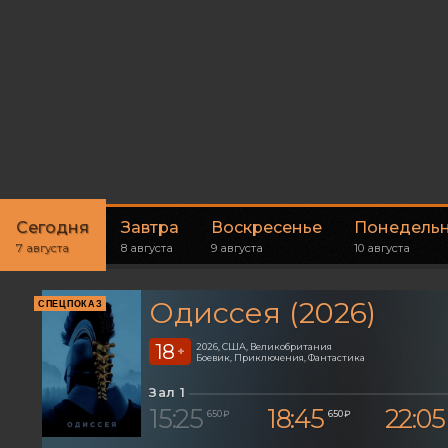
Сегодня
Завтра
Воскресенье
Понедель
7 августа
8 августа
9 августа
10 августа
Одиссея (2026)
СПЕЦПОКАЗ
18
2026, США, Великобритания
+
Боевик, Приключения, Фантастика
Зал 1
15:25
18:45
22:05
650 ₽
650 ₽