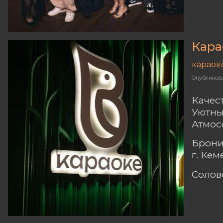
Кара
караок
Опубликов
Качес
Уютны
Атмос
Брони
г. Ке
Солов