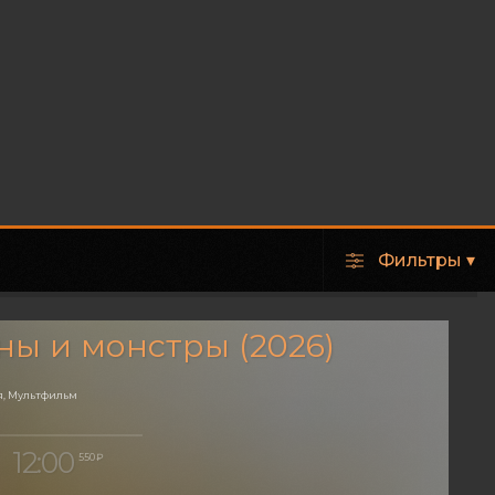
Фильтры
▾
ы и монстры (2026)
, Мультфильм
12:00
550 ₽