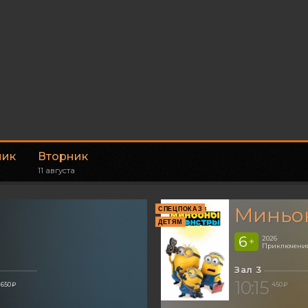
ник
Вторник
11 августа
Миньон
СПЕЦПОКАЗ
ДЕТЯМ
6
2026
+
Приключения
Зал 3
10:15
650 ₽
450 ₽