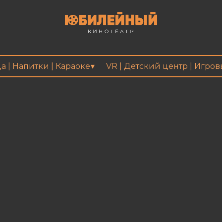
а | Напитки | Караоке
VR | Детский центр | Игро