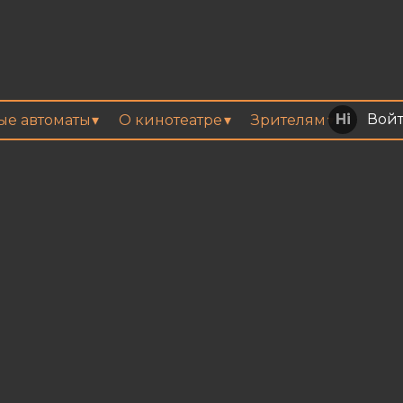
Вой
вые автоматы
О кинотеатре
Зрителям