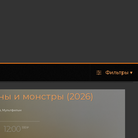
Фильтры
▾
ы и монстры (2026)
, Мультфильм
12:00
550 ₽