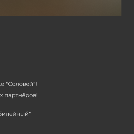
е "Соловей"!
х партнёров!
Юбилейный"