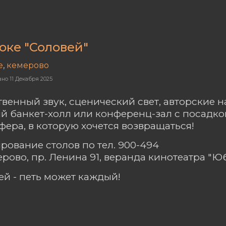
оке "Соловей"
е
,
кемерово
ано
11 Декабря 2025
твенный звук, сценический свет, авторские н
й банкет-холл или конференц-зал с посадкой
фера, в которую хочется возвращаться!
рование столов по тел. 900-494
мерово, пр. Ленина 91, веранда кинотеатра "
ей - петь может каждый!