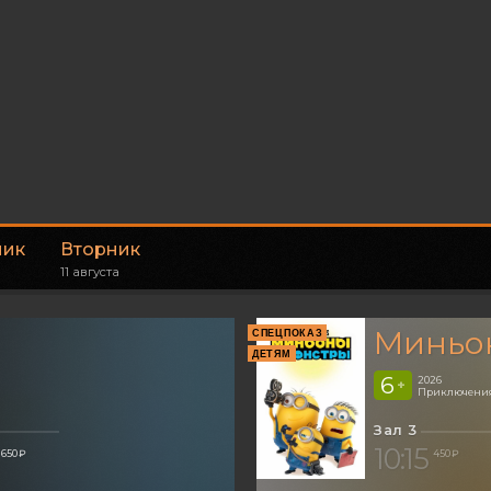
ник
Вторник
11 августа
Миньон
СПЕЦПОКАЗ
ДЕТЯМ
6
2026
+
Приключения
Зал 3
10:15
650 ₽
450 ₽