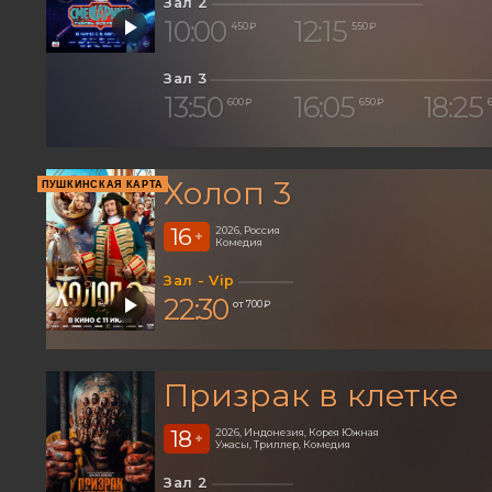
Зал 2
10:00
12:15
450 ₽
550 ₽
Зал 3
13:50
16:05
18:25
600 ₽
650 ₽
Холоп 3
ПУШКИНСКАЯ КАРТА
16
2026, Россия
+
Комедия
Зал - Vip
22:30
от 700 ₽
Призрак в клетке
18
2026, Индонезия, Корея Южная
+
Ужасы, Триллер, Комедия
Зал 2