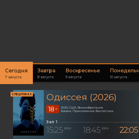
Сегодня
Завтра
Воскресенье
Понедель
7 августа
8 августа
9 августа
10 августа
Одиссея (2026)
СПЕЦПОКАЗ
18
2026, США, Великобритания
+
Боевик, Приключения, Фантастика
Зал 1
15:25
18:45
22:05
650 ₽
650 ₽