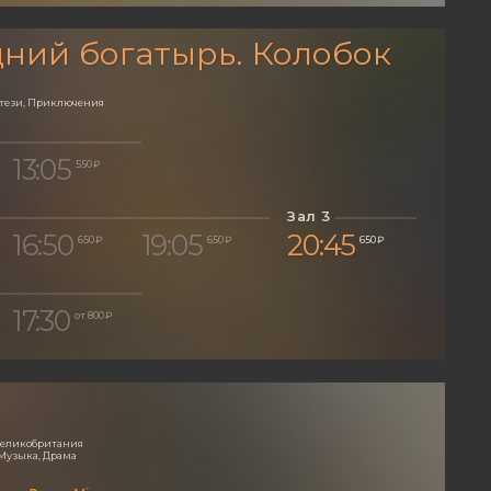
ний богатырь. Колобок
нтези, Приключения
13:05
550 ₽
Зал 3
16:50
19:05
20:45
650 ₽
650 ₽
650 ₽
17:30
от 800 ₽
 Великобритания
Музыка, Драма