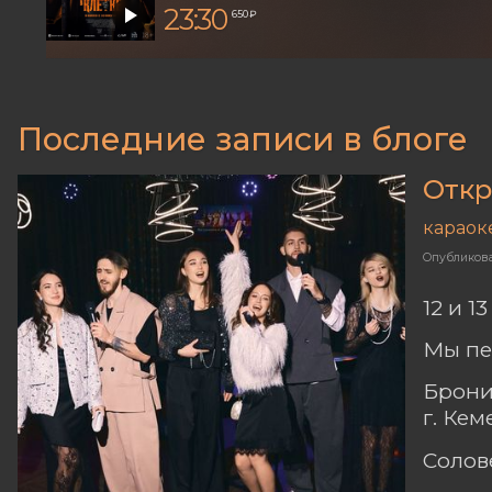
23:30
650 ₽
Последние записи в блоге
Откр
караок
Опубликов
12 и 1
Мы пе
Брони
г. Ке
Солов