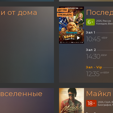
и от дома
Послед
ДЕТЯМ
ПРЕМЬЕРА
6
2026, Россия
+
Комедия, Фэ
Зал 1
10:45
450 ₽
Зал 2
14:30
650 ₽
Зал - Vip
12:35
от 600 ₽
 вселенные
Майкл
18
2026, США,
+
Биография, 