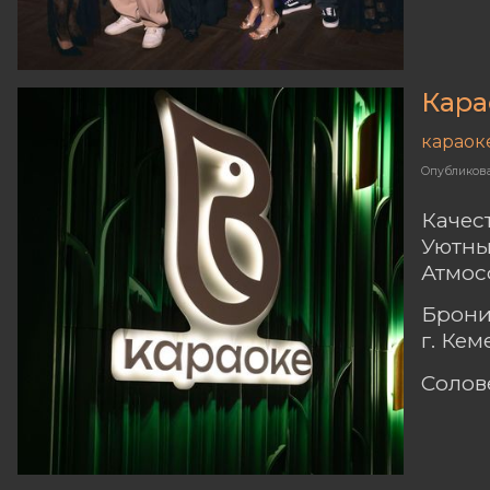
Кара
караок
Опубликов
Качес
Уютны
Атмос
Брони
г. Ке
Солов