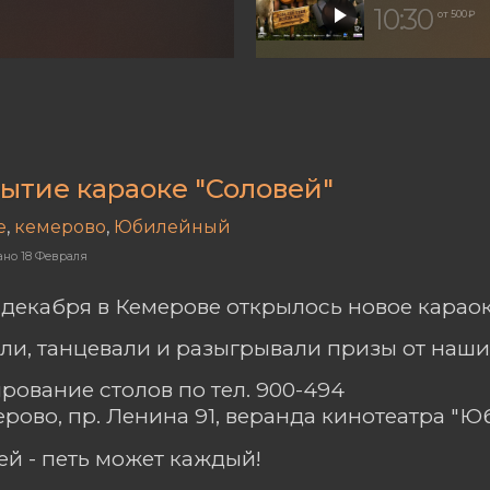
10:30
от 500 ₽
ытие караоке "Соловей"
е
,
кемерово
,
Юбилейный
ано
18 Февраля
3 декабря в Кемерове открылось новое караок
ли, танцевали и разыгрывали призы от наши
рование столов по тел. 900-494
мерово, пр. Ленина 91, веранда кинотеатра "
ей - петь может каждый!