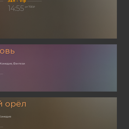
Зал - Vip
14:55
от 700 ₽
овь
 Комедия, Фэнтези
й орёл
Комедия