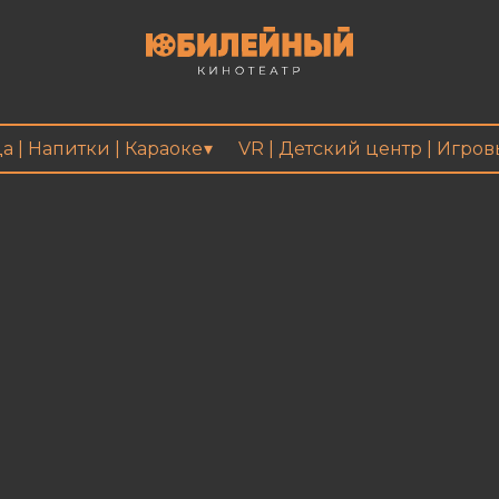
а | Напитки | Караоке
VR | Детский центр | Игро