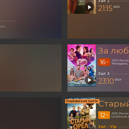
Зал 2
21:15
650 ₽
650 ₽
За люб
16
2026, Россия
+
Мелодрама,
Зал 3
23:10
650 ₽
Стары
ПУШКИНСКАЯ КАРТА
12
2026, Россия
+
Семейный, 
Зал - Vip