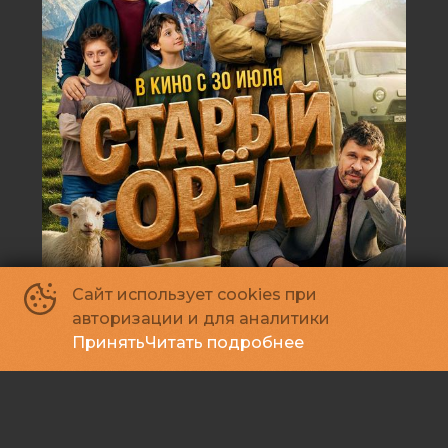
Сайт использует cookies при
авторизации и для аналитики
Принять
Читать подробнее
Старый орёл
12
2026, Россия
+
Семейный, Комедия