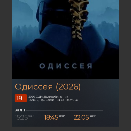
Одиссея (2026)
18
2026, США, Великобритания
+
Боевик, Приключения, Фантастика
Зал 1
15:25
18:45
22:05
650 ₽
650 ₽
650 ₽