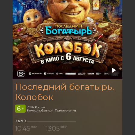
Последний богатырь.
Колобок
6
2026, Россия
+
Комедия, Фэнтези, Приключения
Зал 1
10:45
13:05
450 ₽
550 ₽