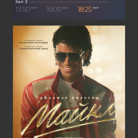
Зал 3
13:50
16:05
18:25
600 ₽
650 ₽
650 ₽