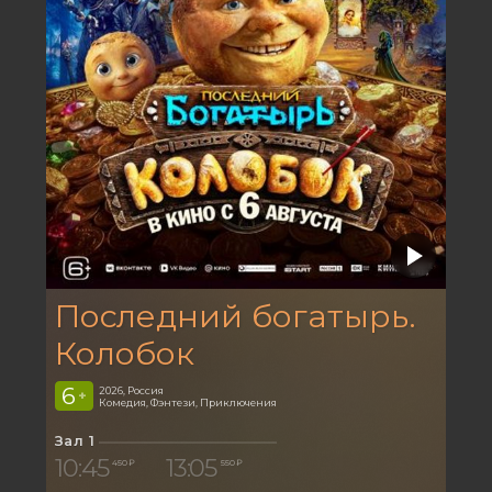
Последний богатырь.
Колобок
6
2026, Россия
+
Комедия, Фэнтези, Приключения
Зал 1
10:45
13:05
450 ₽
550 ₽