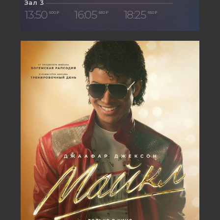
Зал 3
13:50
16:05
18:25
600 ₽
650 ₽
650 ₽