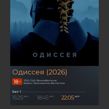
Одиссея (2026)
18
2026, США, Великобритания
+
Боевик, Приключения, Фантастика
Зал 1
15:25
18:45
22:05
650 ₽
650 ₽
650 ₽