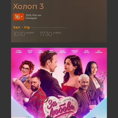
Холоп 3
16
2026, Россия
+
Комедия
Зал - Vip
10:10
17:30
от 600 ₽
от 650 ₽