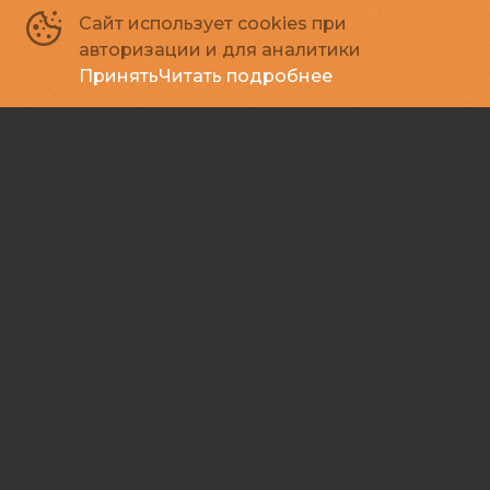
Сайт использует cookies при
авторизации и для аналитики
Принять
Читать подробнее
Призрак в клетке
18
2026, Индонезия, Корея Южная
+
Ужасы, Триллер, Комедия
Зал 2
23:30
650 ₽
Подписывайся
Способы оплаты