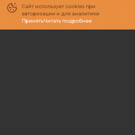
Сайт использует cookies при
авторизации и для аналитики
Принять
Читать подробнее
Призрак в клетке
18
2026, Индонезия, Корея Южная
+
Ужасы, Триллер, Комедия
Зал 2
23:30
650 ₽
Подписывайся
Способы оплаты