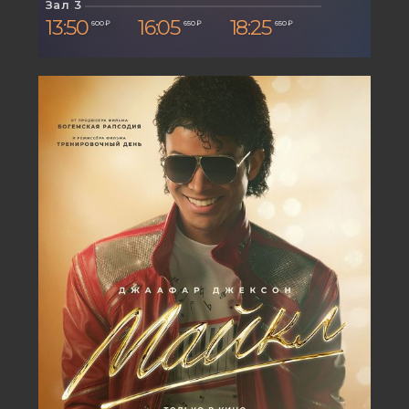
Зал 3
13:50
16:05
18:25
600 ₽
650 ₽
650 ₽