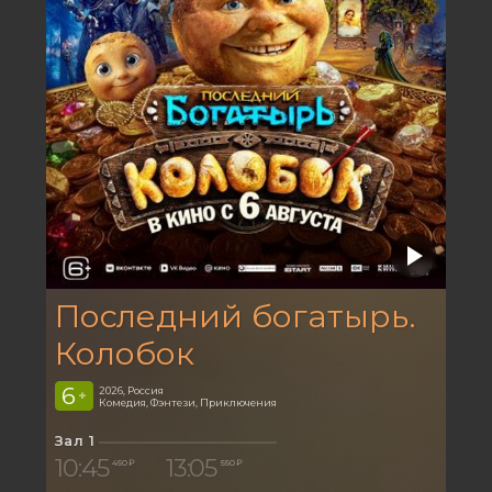
Последний богатырь.
Колобок
6
2026, Россия
+
Комедия, Фэнтези, Приключения
Зал 1
10:45
13:05
450 ₽
550 ₽