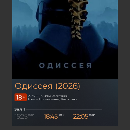
Одиссея (2026)
18
2026, США, Великобритания
+
Боевик, Приключения, Фантастика
Зал 1
15:25
18:45
22:05
650 ₽
650 ₽
650 ₽