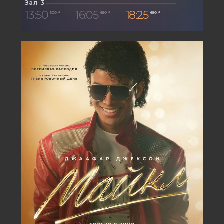
Зал 3
13:50
16:05
18:25
600 ₽
650 ₽
650 ₽