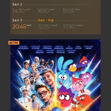
Зал 2
14:30
16:50
19:05
650 ₽
650 ₽
650 ₽
Зал 3
Зал - Vip
20:45
12:35
17:30
650 ₽
от 600 ₽
от 800 ₽
ДЕТЯМ