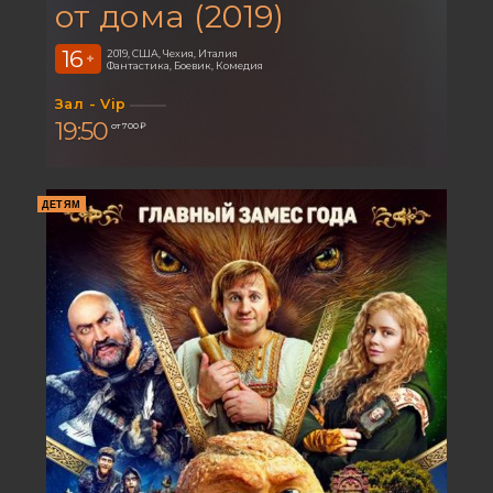
от дома (2019)
16
2019, США, Чехия, Италия
+
Фантастика, Боевик, Комедия
Зал - Vip
19:50
от 700 ₽
ДЕТЯМ