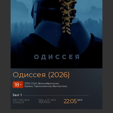
Одиссея (2026)
18
2026, США, Великобритания
+
Боевик, Приключения, Фантастика
Зал 1
15:25
18:45
22:05
650 ₽
650 ₽
650 ₽