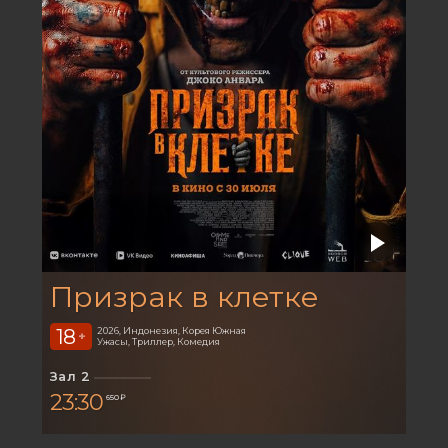
Призрак в клетке
18
2026, Индонезия, Корея Южная
+
Ужасы, Триллер, Комедия
Зал 2
23:30
650 ₽