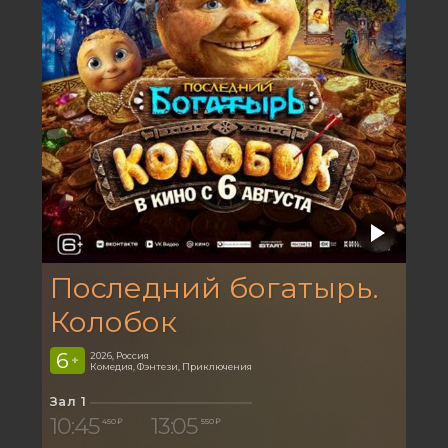
Последний богатырь.
Колобок
6
2026, Россия
+
Комедия, Фэнтези, Приключения
Зал 1
10:45
13:05
450 ₽
550 ₽