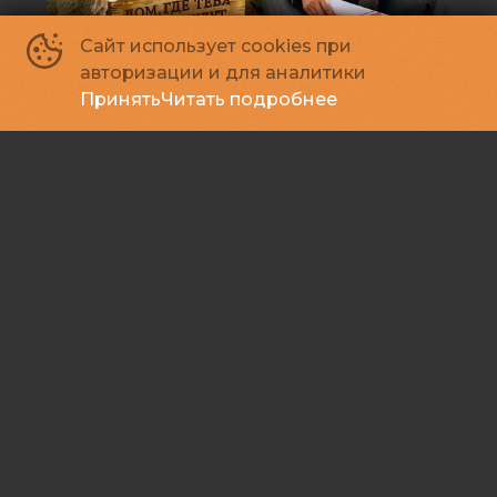
Сайт использует cookies при
авторизации и для аналитики
Принять
Читать подробнее
Старый орёл
12
2026, Россия
+
Семейный, Комедия
Зал - Vip
10:30
от 500 ₽