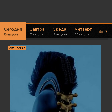
Сегодня
Завтра
Среда
Четверг
Пятн
▾
10 августа
11 августа
12 августа
20 августа
21 авгус
СПЕЦПОКАЗ