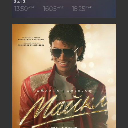
Зал 3
13:50
16:05
18:25
600 ₽
650 ₽
650 ₽