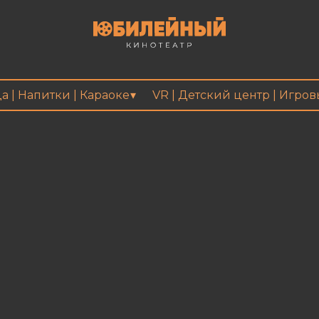
а | Напитки | Караоке
VR | Детский центр | Игро