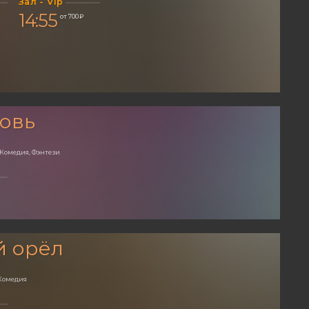
Зал - Vip
14:55
от 700 ₽
овь
 Комедия, Фэнтези
й орёл
Комедия