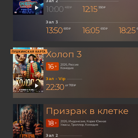
Зал 2
10:00
12:15
450 ₽
550 ₽
Зал 3
13:50
16:05
18:25
600 ₽
650 ₽
Холоп 3
ПУШКИНСКАЯ КАРТА
16
2026, Россия
+
Комедия
Зал - Vip
22:30
от 700 ₽
Призрак в клетке
18
2026, Индонезия, Корея Южная
+
Ужасы, Триллер, Комедия
Зал 2