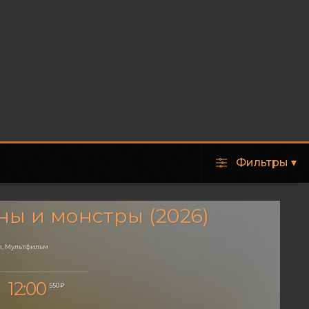
Фильтры
▾
ы и монстры (2026)
, Мультфильм
12:00
550 ₽