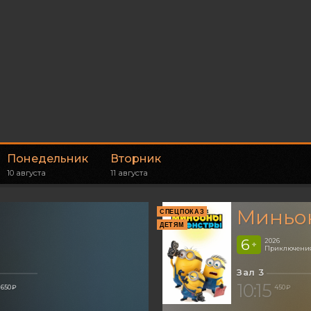
Понедельник
Вторник
10 августа
11 августа
Миньон
СПЕЦПОКАЗ
ДЕТЯМ
6
2026
+
Приключения
Зал 3
10:15
650 ₽
450 ₽