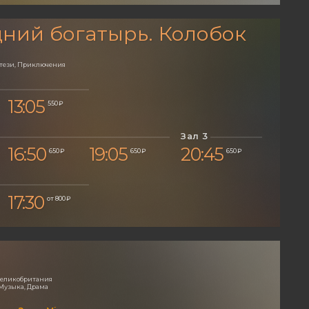
ний богатырь. Колобок
нтези, Приключения
13:05
550 ₽
Зал 3
16:50
19:05
20:45
650 ₽
650 ₽
650 ₽
17:30
от 800 ₽
 Великобритания
Музыка, Драма