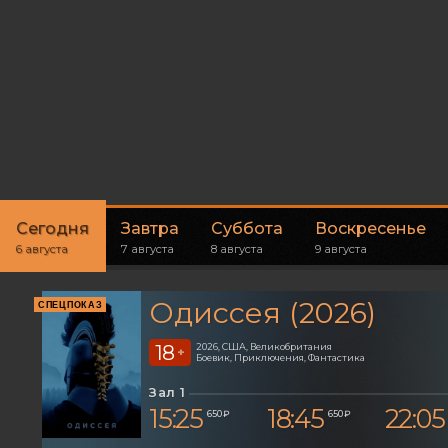
Сегодня
Завтра
Суббота
Воскресенье
6 августа
7 августа
8 августа
9 августа
Одиссея (2026)
СПЕЦПОКАЗ
18
2026, США, Великобритания
+
Боевик, Приключения, Фантастика
Зал 1
15:25
18:45
22:05
650 ₽
650 ₽