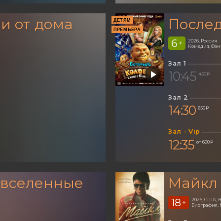
и от дома
Послед
ДЕТЯМ
ПРЕМЬЕРА
6
2026, Россия
+
Комедия, Фэ
Зал 1
10:45
450 ₽
Зал 2
14:30
650 ₽
Зал - Vip
12:35
от 600 ₽
 вселенные
Майкл
18
2026, США,
+
Биография, 