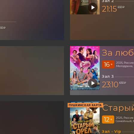
Зал 2
21:15
650 ₽
650 ₽
За люб
16
2026, Россия
+
Мелодрама,
Зал 3
23:10
650 ₽
Стары
ПУШКИНСКАЯ КАРТА
12
2026, Россия
+
Семейный, 
Зал - Vip