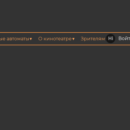
Вой
вые автоматы
О кинотеатре
Зрителям