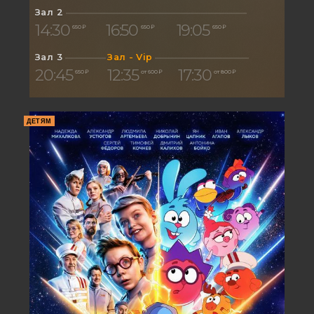
Зал 2
14:30
16:50
19:05
650 ₽
650 ₽
650 ₽
Зал 3
Зал - Vip
20:45
12:35
17:30
650 ₽
от 600 ₽
от 800 ₽
ДЕТЯМ