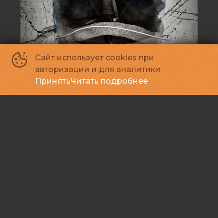
Сайт использует cookies при
авторизации и для аналитики
Принять
Читать подробнее
Школа призраков
18
2026, Япония
+
Ужасы