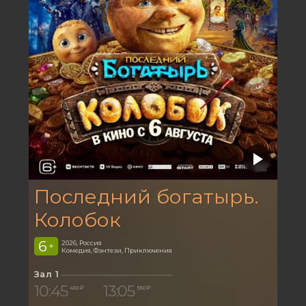
Последний богатырь.
Колобок
6
2026, Россия
+
Комедия, Фэнтези, Приключения
Зал 1
10:45
13:05
450 ₽
550 ₽