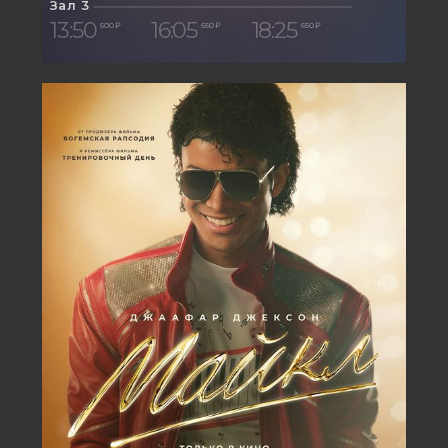
Зал 3
13:50
16:05
18:25
600 ₽
650 ₽
650 ₽