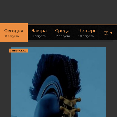
Сегодня
Завтра
Среда
Четверг
Пятн
▾
10 августа
11 августа
12 августа
20 августа
21 авгус
СПЕЦПОКАЗ