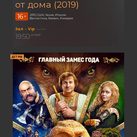
от дома (2019)
16
2019, США, Чехия, Италия
+
Фантастика, Боевик, Комедия
Зал - Vip
19:50
от 700 ₽
ДЕТЯМ