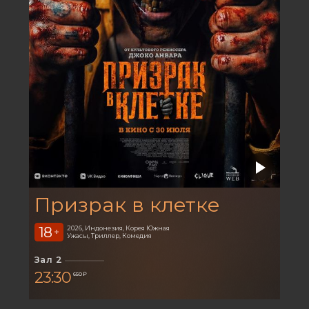
Призрак в клетке
18
2026, Индонезия, Корея Южная
+
Ужасы, Триллер, Комедия
Зал 2
23:30
650 ₽