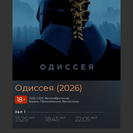
Одиссея (2026)
18
2026, США, Великобритания
+
Боевик, Приключения, Фантастика
Зал 1
15:25
18:45
22:05
650 ₽
650 ₽
650 ₽