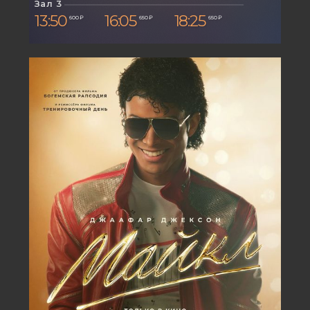
Зал 3
13:50
16:05
18:25
600 ₽
650 ₽
650 ₽