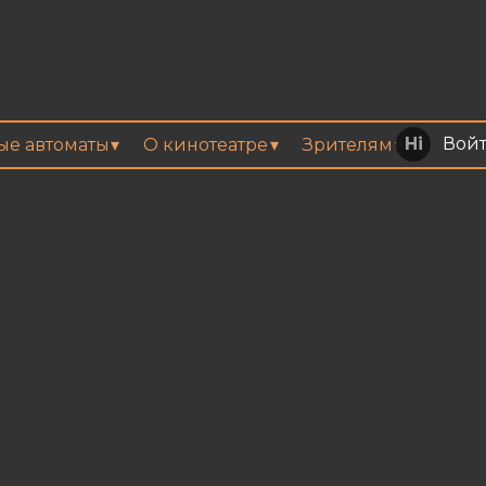
Вой
вые автоматы
О кинотеатре
Зрителям