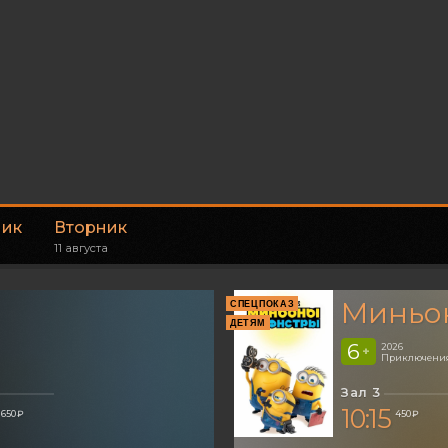
ник
Вторник
11 августа
Миньон
СПЕЦПОКАЗ
ДЕТЯМ
6
2026
+
Приключения
Зал 3
10:15
650 ₽
450 ₽