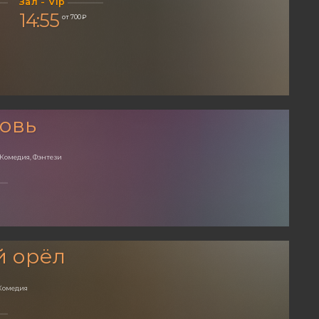
Зал - Vip
14:55
от 700 ₽
овь
 Комедия, Фэнтези
й орёл
Комедия