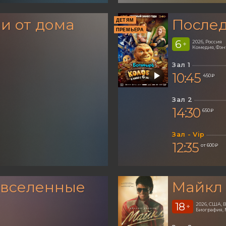
и от дома
Послед
ДЕТЯМ
ПРЕМЬЕРА
6
2026, Россия
+
Комедия, Фэ
Зал 1
10:45
450 ₽
Зал 2
14:30
650 ₽
Зал - Vip
12:35
от 600 ₽
 вселенные
Майкл
18
2026, США,
+
Биография, 