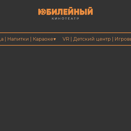
а | Напитки | Караоке
VR | Детский центр | Игро