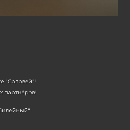
е "Соловей"!
х партнёров!
Юбилейный"