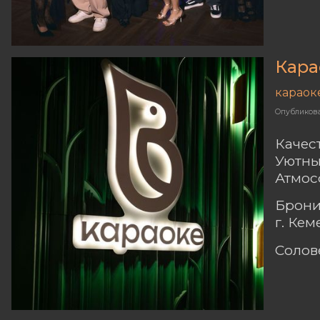
Кара
караок
Опубликов
Качес
Уютны
Атмос
Брони
г. Ке
Солов