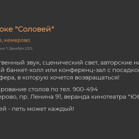
оке "Соловей"
е
,
кемерово
ано
11 Декабря 2025
твенный звук, сценический свет, авторские н
й банкет-холл или конференц-зал с посадкой
фера, в которую хочется возвращаться!
рование столов по тел. 900-494
мерово, пр. Ленина 91, веранда кинотеатра "
ей - петь может каждый!