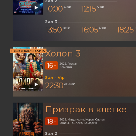
Зал 2
10:00
12:15
450 ₽
550 ₽
Зал 3
13:50
16:05
18:25
600 ₽
650 ₽
Холоп 3
ПУШКИНСКАЯ КАРТА
16
2026, Россия
+
Комедия
Зал - Vip
22:30
от 700 ₽
Призрак в клетке
18
2026, Индонезия, Корея Южная
+
Ужасы, Триллер, Комедия
Зал 2