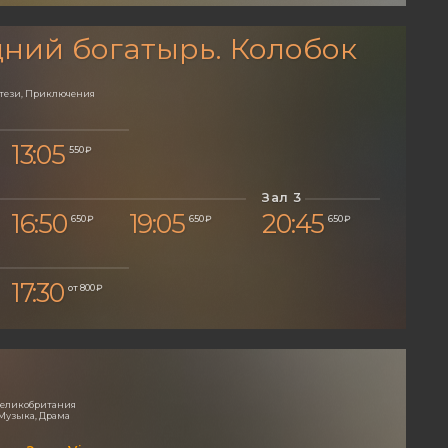
ний богатырь. Колобок
нтези, Приключения
13:05
550 ₽
Зал 3
16:50
19:05
20:45
650 ₽
650 ₽
650 ₽
17:30
от 800 ₽
 Великобритания
Музыка, Драма