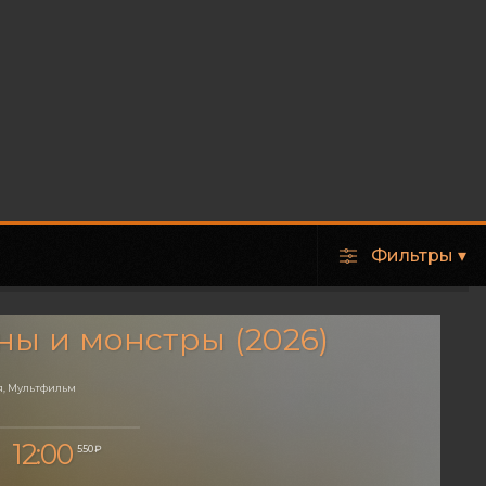
Фильтры
▾
ы и монстры (2026)
, Мультфильм
12:00
550 ₽