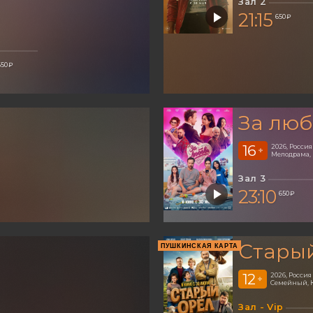
Зал 2
21:15
650 ₽
650 ₽
За люб
16
2026, Россия
+
Мелодрама,
Зал 3
23:10
650 ₽
Стары
ПУШКИНСКАЯ КАРТА
12
2026, Россия
+
Семейный, 
Зал - Vip