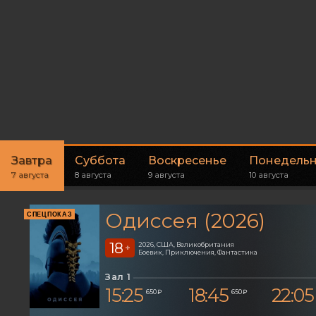
Завтра
Суббота
Воскресенье
Понедель
7 августа
8 августа
9 августа
10 августа
Одиссея (2026)
СПЕЦПОКАЗ
18
2026, США, Великобритания
+
Боевик, Приключения, Фантастика
Зал 1
15:25
18:45
22:05
650 ₽
650 ₽