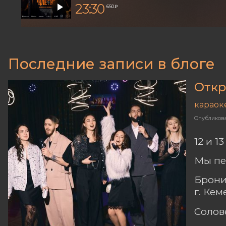
23:30
650 ₽
Последние записи в блоге
Откр
караок
Опубликов
12 и 1
Мы пе
Брони
г. Ке
Солов