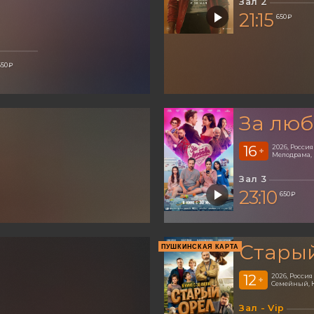
Зал 2
21:15
650 ₽
650 ₽
За люб
16
2026, Россия
+
Мелодрама,
Зал 3
23:10
650 ₽
Стары
ПУШКИНСКАЯ КАРТА
12
2026, Россия
+
Семейный, 
Зал - Vip