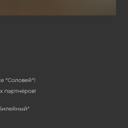
е "Соловей"!
х партнёров!
Юбилейный"