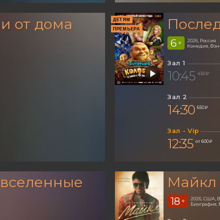
и от дома
Послед
ДЕТЯМ
ПРЕМЬЕРА
6
2026, Россия
+
Комедия, Фэ
Зал 1
10:45
450 ₽
Зал 2
14:30
650 ₽
Зал - Vip
12:35
от 600 ₽
 вселенные
Майкл
18
2026, США,
+
Биография, 