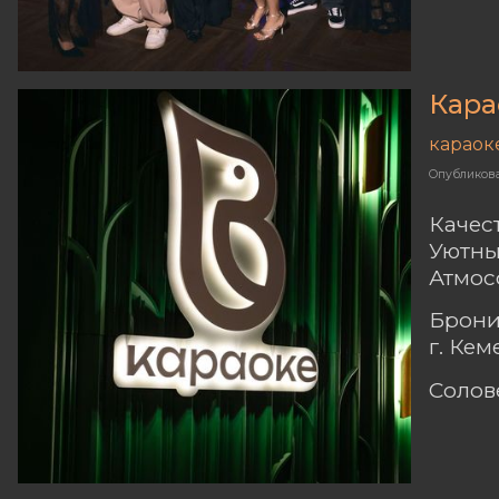
Кара
караок
Опубликов
Качес
Уютны
Атмос
Брони
г. Ке
Солов