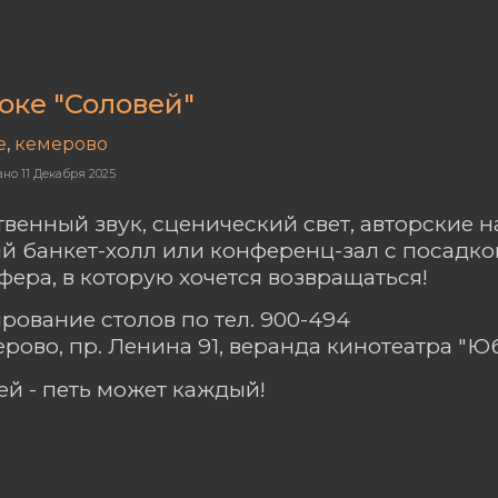
оке "Соловей"
е
,
кемерово
ано
11 Декабря 2025
твенный звук, сценический свет, авторские н
й банкет-холл или конференц-зал с посадкой
фера, в которую хочется возвращаться!
рование столов по тел. 900-494
мерово, пр. Ленина 91, веранда кинотеатра "
ей - петь может каждый!