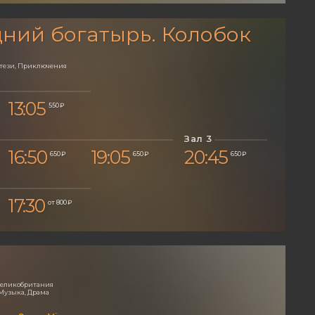
ний богатырь. Колобок
нтези, Приключения
13:05
550 ₽
Зал 3
16:50
19:05
20:45
650 ₽
650 ₽
650 ₽
17:30
от 800 ₽
 Великобритания
Музыка, Драма