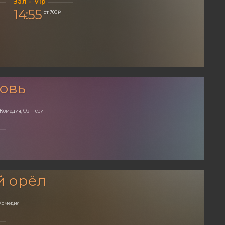
Зал - Vip
14:55
от 700 ₽
овь
 Комедия, Фэнтези
й орёл
Комедия