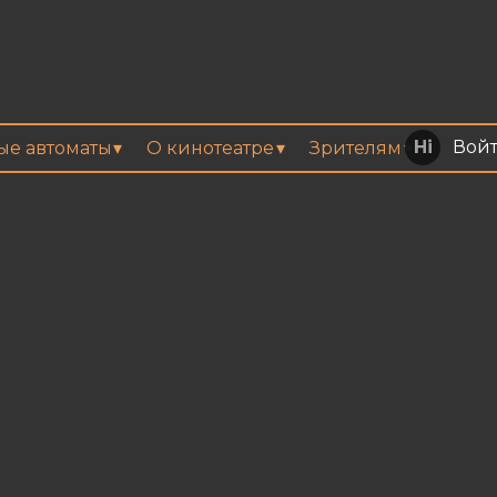
Вой
вые автоматы
О кинотеатре
Зрителям