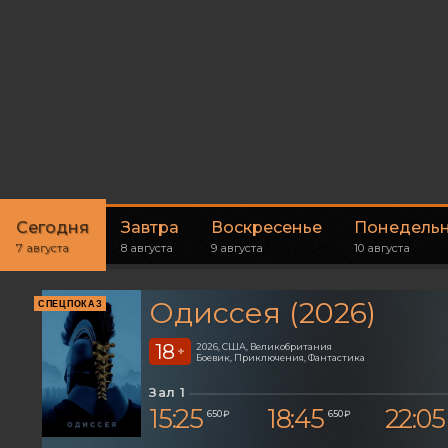
Сегодня
Завтра
Воскресенье
Понедель
7 августа
8 августа
9 августа
10 августа
Одиссея (2026)
СПЕЦПОКАЗ
18
2026, США, Великобритания
+
Боевик, Приключения, Фантастика
Зал 1
15:25
18:45
22:05
650 ₽
650 ₽