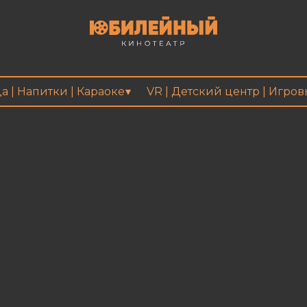
а | Напитки | Караоке
VR | Детский центр | Игро