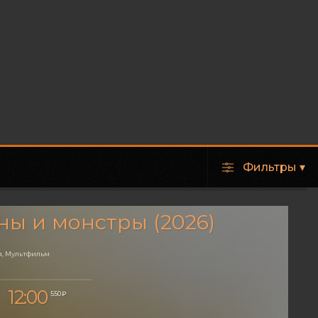
Фильтры
▾
ы и монстры (2026)
, Мультфильм
12:00
550 ₽