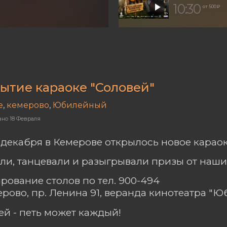
10:30
от 500 ₽
ытие караоке "Соловей"
е
,
кемерово
,
Юбилейный
ано
18 Февраля
3 декабря в Кемерове открылось новое караок
ли, танцевали и разыгрывали призы от наши
рование столов по тел. 900-494
мерово, пр. Ленина 91, веранда кинотеатра "
ей - петь может каждый!