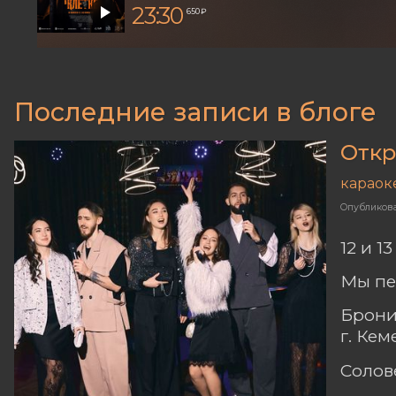
23:30
650 ₽
Последние записи в блоге
Откр
караок
Опубликов
12 и 1
Мы пе
Брони
г. Ке
Солов