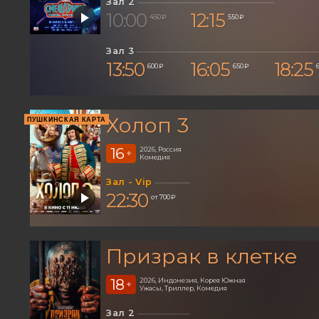
Зал 2
10:00
12:15
450 ₽
550 ₽
Зал 3
13:50
16:05
18:25
600 ₽
650 ₽
Холоп 3
ПУШКИНСКАЯ КАРТА
16
2026, Россия
+
Комедия
Зал - Vip
22:30
от 700 ₽
Призрак в клетке
18
2026, Индонезия, Корея Южная
+
Ужасы, Триллер, Комедия
Зал 2