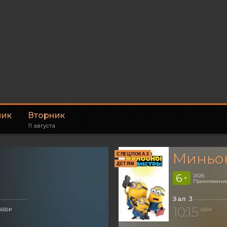
ник
Вторник
11 августа
Миньон
СПЕЦПОКАЗ
ДЕТЯМ
6
2026
+
Приключения
Зал 3
10:15
650 ₽
450 ₽