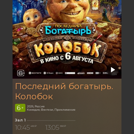
Последний богатырь.
Колобок
6
2026, Россия
+
Комедия, Фэнтези, Приключения
Зал 1
10:45
13:05
450 ₽
550 ₽