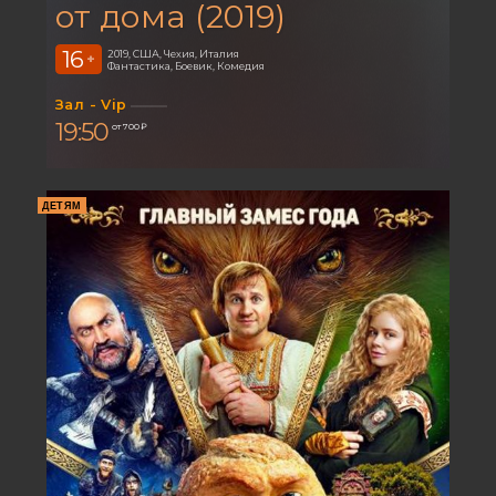
от дома (2019)
16
2019, США, Чехия, Италия
+
Фантастика, Боевик, Комедия
Зал - Vip
19:50
от 700 ₽
ДЕТЯМ