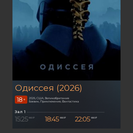
Одиссея (2026)
18
2026, США, Великобритания
+
Боевик, Приключения, Фантастика
Зал 1
15:25
18:45
22:05
650 ₽
650 ₽
650 ₽