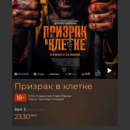
Призрак в клетке
18
2026, Индонезия, Корея Южная
+
Ужасы, Триллер, Комедия
Зал 2
23:30
650 ₽