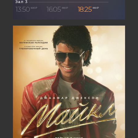
Зал 3
13:50
16:05
18:25
600 ₽
650 ₽
650 ₽