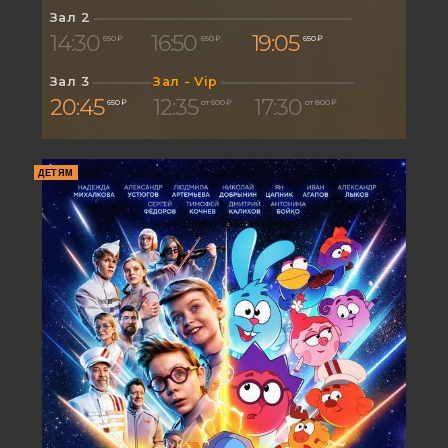
Зал 2
14:30
16:50
19:05
650 ₽
650 ₽
650 ₽
Зал 3
Зал - Vip
20:45
12:35
17:30
650 ₽
от 600 ₽
от 800 ₽
ДЕТЯМ