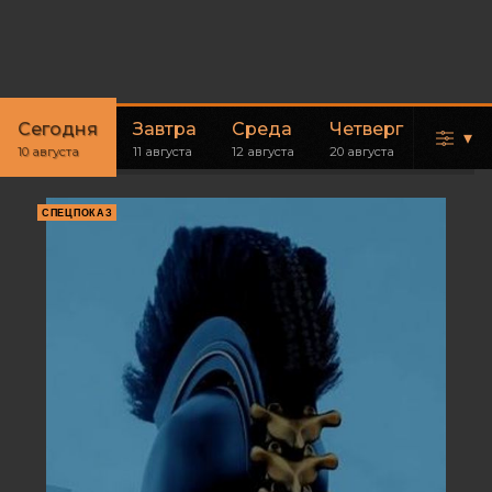
Сегодня
Завтра
Среда
Четверг
Пятн
▾
10 августа
11 августа
12 августа
20 августа
21 авгус
СПЕЦПОКАЗ