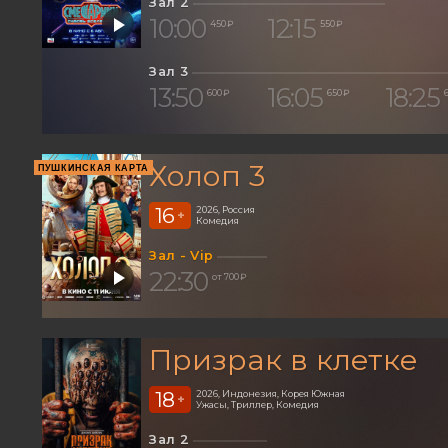
Зал 2
10:00
12:15
450 ₽
550 ₽
Зал 3
13:50
16:05
18:25
600 ₽
650 ₽
Холоп 3
ПУШКИНСКАЯ КАРТА
16
2026, Россия
+
Комедия
Зал - Vip
22:30
от 700 ₽
Призрак в клетке
18
2026, Индонезия, Корея Южная
+
Ужасы, Триллер, Комедия
Зал 2