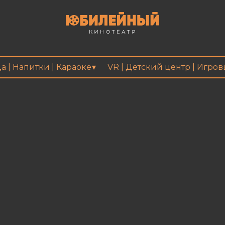
а | Напитки | Караоке
VR | Детский центр | Игро