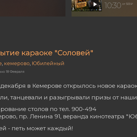
10:30
от 500 ₽
ытие караоке "Соловей"
е
,
кемерово
,
Юбилейный
ано
18 Февраля
3 декабря в Кемерове открылось новое караок
ли, танцевали и разыгрывали призы от наши
рование столов по тел. 900-494
мерово, пр. Ленина 91, веранда кинотеатра "
ей - петь может каждый!