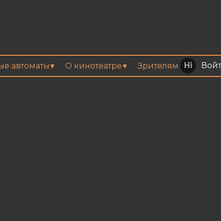
Вой
вые автоматы
О кинотеатре
Зрителям