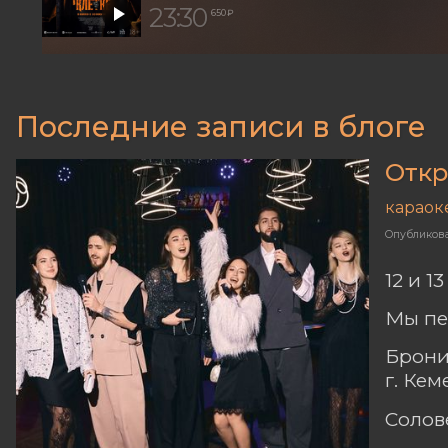
23:30
650 ₽
Последние записи в блоге
Откр
караок
Опубликов
12 и 1
Мы пе
Брони
г. Ке
Солов