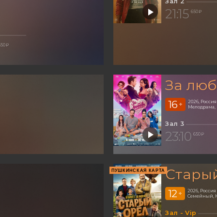
Зал 2
21:15
650 ₽
650 ₽
За люб
16
2026, Россия
+
Мелодрама,
Зал 3
23:10
650 ₽
Стары
ПУШКИНСКАЯ КАРТА
12
2026, Россия
+
Семейный, 
Зал - Vip