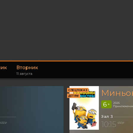
ник
Вторник
11 августа
Миньон
СПЕЦПОКАЗ
ДЕТЯМ
6
2026
+
Приключения
Зал 3
10:15
650 ₽
450 ₽