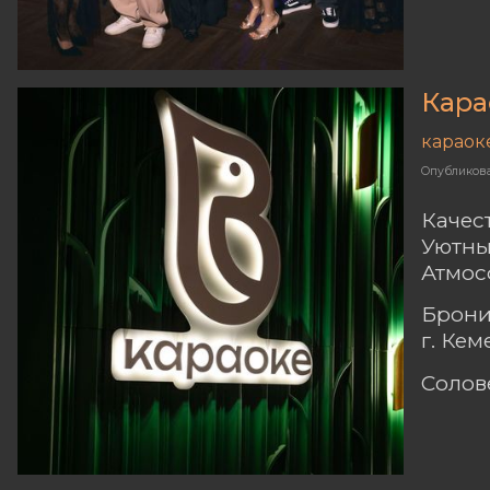
Кара
караок
Опубликов
Качес
Уютны
Атмос
Брони
г. Ке
Солов