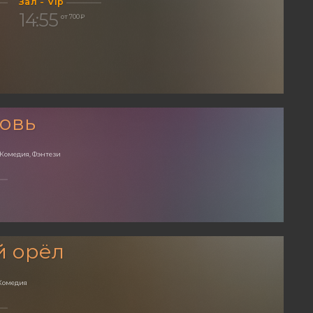
Зал - Vip
14:55
от 700 ₽
овь
 Комедия, Фэнтези
й орёл
Комедия