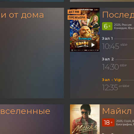
и от дома
Послед
ДЕТЯМ
ПРЕМЬЕРА
6
2026, Россия
+
Комедия, Фэ
Зал 1
10:45
450 ₽
Зал 2
14:30
650 ₽
Зал - Vip
12:35
от 600 ₽
 вселенные
Майкл
18
2026, США,
+
Биография, 