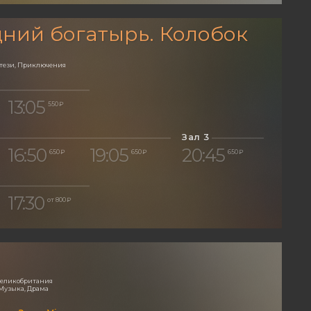
ний богатырь. Колобок
нтези, Приключения
13:05
550 ₽
Зал 3
16:50
19:05
20:45
650 ₽
650 ₽
650 ₽
17:30
от 800 ₽
 Великобритания
Музыка, Драма