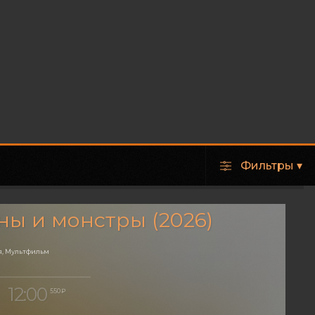
Фильтры
▾
ы и монстры (2026)
, Мультфильм
12:00
550 ₽