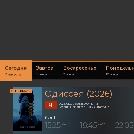
Сегодня
Завтра
Воскресенье
Понедель
7 августа
8 августа
9 августа
10 августа
Одиссея (2026)
СПЕЦПОКАЗ
18
2026, США, Великобритания
+
Боевик, Приключения, Фантастика
Зал 1
15:25
18:45
22:05
650 ₽
650 ₽