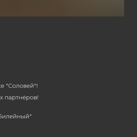
е "Соловей"!
х партнёров!
Юбилейный"