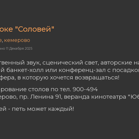
оке "Соловей"
е
,
кемерово
ано
11 Декабря 2025
твенный звук, сценический свет, авторские н
й банкет-холл или конференц-зал с посадкой
фера, в которую хочется возвращаться!
рование столов по тел. 900-494
мерово, пр. Ленина 91, веранда кинотеатра "
ей - петь может каждый!